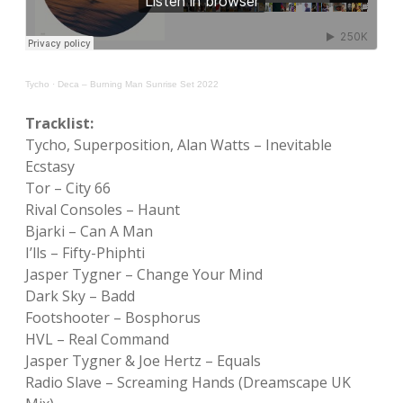
Tycho
·
Deca – Burning Man Sunrise Set 2022
Tracklist:
Tycho, Superposition, Alan Watts – Inevitable
Ecstasy
Tor – City 66
Rival Consoles – Haunt
Bjarki – Can A Man
I’lls – Fifty-Phiphti
Jasper Tygner – Change Your Mind
Dark Sky – Badd
Footshooter – Bosphorus
HVL – Real Command
Jasper Tygner & Joe Hertz – Equals
Radio Slave – Screaming Hands (Dreamscape UK