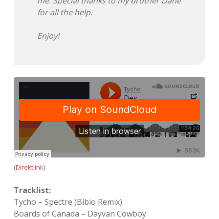
me. Special thanks to my brother Dane
for all the help.
Enjoy!
(
Direktlink
)
Tracklist:
Tycho – Spectre (Bibio Remix)
Boards of Canada – Dayvan Cowboy