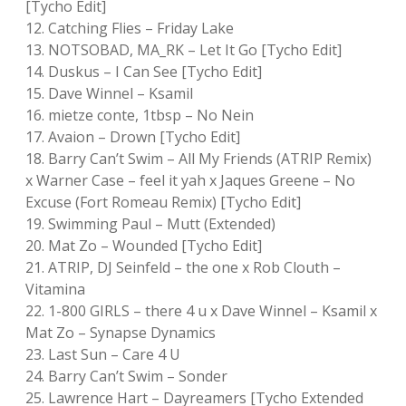
[Tycho Edit]
12. Catching Flies – Friday Lake
13. NOTSOBAD, MA_RK – Let It Go [Tycho Edit]
14. Duskus – I Can See [Tycho Edit]
15. Dave Winnel – Ksamil
16. mietze conte, 1tbsp – No Nein
17. Avaion – Drown [Tycho Edit]
18. Barry Can’t Swim – All My Friends (ATRIP Remix)
x Warner Case – feel it yah x Jaques Greene – No
Excuse (Fort Romeau Remix) [Tycho Edit]
19. Swimming Paul – Mutt (Extended)
20. Mat Zo – Wounded [Tycho Edit]
21. ATRIP, DJ Seinfeld – the one x Rob Clouth –
Vitamina
22. 1-800 GIRLS – there 4 u x Dave Winnel – Ksamil x
Mat Zo – Synapse Dynamics
23. Last Sun – Care 4 U
24. Barry Can’t Swim – Sonder
25. Lawrence Hart – Dayreamers [Tycho Extended