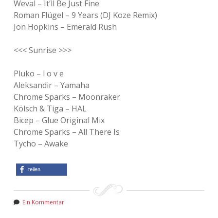
Weval – It’ll Be Just Fine
Roman Flügel – 9 Years (DJ Koze Remix)
Jon Hopkins – Emerald Rush
<<< Sunrise >>>
Pluko – l o v e
Aleksandir – Yamaha
Chrome Sparks – Moonraker
Kölsch & Tiga – HAL
Bicep – Glue Original Mix
Chrome Sparks – All There Is
Tycho – Awake
teilen
Ein Kommentar