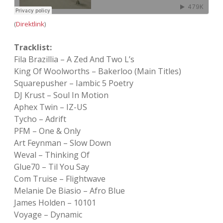
(
Direktlink
)
Tracklist:
Fila Brazillia – A Zed And Two L’s
King Of Woolworths – Bakerloo (Main Titles)
Squarepusher – Iambic 5 Poetry
DJ Krust – Soul In Motion
Aphex Twin – IZ-US
Tycho – Adrift
PFM – One & Only
Art Feynman – Slow Down
Weval – Thinking Of
Glue70 – Til You Say
Com Truise – Flightwave
Melanie De Biasio – Afro Blue
James Holden – 10101
Voyage – Dynamic