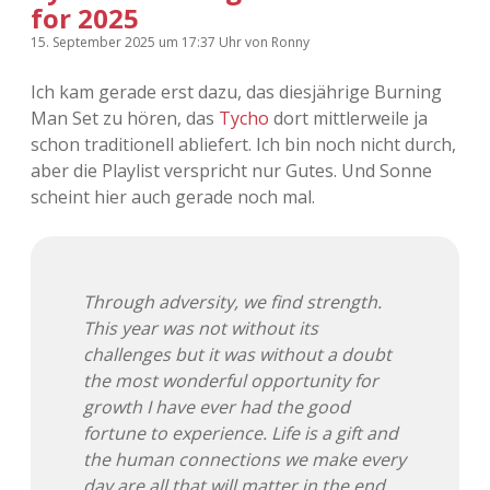
for 2025
Adventskalender 2013
Visuelles
15. September 2025
um 17:37 Uhr
von
Ronny
Adventskalender 2014
Wandnotizen
Ich kam gerade erst dazu, das diesjährige Burning
Man Set zu hören, das
Tycho
dort mittlerweile ja
Adventskalender 2015
schon traditionell abliefert. Ich bin noch nicht durch,
aber die Playlist verspricht nur Gutes. Und Sonne
Adventskalender 2016
scheint hier auch gerade noch mal.
Adventskalender 2017
Adventskalender 2018
Through adversity, we find strength.
This year was not without its
Adventskalender 2019
challenges but it was without a doubt
the most wonderful opportunity for
Adventskalender 2020
growth I have ever had the good
fortune to experience. Life is a gift and
Adventskalender 2021
the human connections we make every
day are all that will matter in the end.