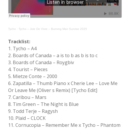
Tycho
·
Tycho – Joie De Vivre – Burning Man Sunrise 2025
Tracklist:
1. Tycho – A4
2. Boards of Canada – a is to b as b is to c
3. Boards of Canada – Roygbiv
4. Tourist – Pieces
5. Mietze Conte – 2000
6. Zapatilla – Thumb Piano x Cherie Lee – Love Me
Or Leave Me (Oliver s Remix) [Tycho Edit]
7. Caribou – Mars
8. Tim Green – The Night is Blue
9. Todd Terje – Ragysh
10. Plaid – CLOCK
11. Cornucopia – Remember Me x Tycho – Phantom