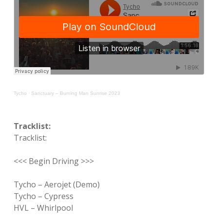
Tycho
·
Sanctuary – Burning Man Sunrise 2023
Tracklist:
Tracklist:
<<< Begin Driving >>>
Tycho – Aerojet (Demo)
Tycho – Cypress
HVL – Whirlpool