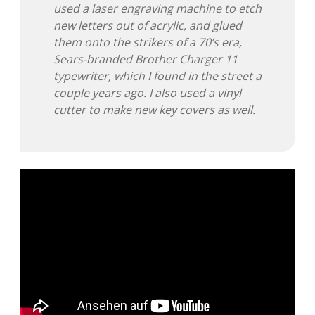
used a laser engraving machine to etch
new letters out of acrylic, and glued
them onto the strikers of a 70’s era,
Sears-branded Brother Charger 11
typewriter, which I found in the street a
couple years ago. I also used a vinyl
cutter to make new key covers as well.