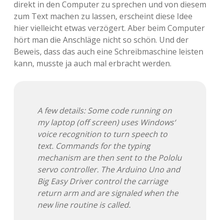
direkt in den Computer zu sprechen und von diesem
Adventskalender 2013
Visuelles
zum Text machen zu lassen, erscheint diese Idee
hier vielleicht etwas verzögert. Aber beim Computer
Adventskalender 2014
Wandnotizen
hört man die Anschläge nicht so schön. Und der
Beweis, dass das auch eine Schreibmaschine leisten
Adventskalender 2015
kann, musste ja auch mal erbracht werden.
Adventskalender 2016
Adventskalender 2017
A few details: Some code running on
my laptop (off screen) uses Windows‘
Adventskalender 2018
voice recognition to turn speech to
text. Commands for the typing
Adventskalender 2019
mechanism are then sent to the Pololu
servo controller. The Arduino Uno and
Adventskalender 2020
Big Easy Driver control the carriage
return arm and are signaled when the
Adventskalender 2021
new line routine is called.