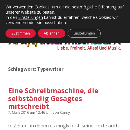
Wir verwenden Cookies, um dir die bestmögliche Erfahrung auf
unserer Website zu bieten.
Menü
Kategorien
Dropdown-
In den
Einstellungen
kannst du erfahren, welche Cookies wir
öffnen
Menü
verwenden oder sie ausschalten.
öffnen
24 Hours Chilling
KFMW-Disco
Zustimmen
Ablehnen
Einstellungen
Die Wende
Dates
Instagrams
Doku
Schlagwort:
Typewriter
KFMW-Disco
Contact
Adventskalender
kfmw.stuff
Dropdown-
Menü
Eine Schreibmaschine, die
öffnen
selbständig Gesagtes
Adventskalender 2010
Kopfkinomusik
facebook
instagram
rss
soundcloud
vimeo
Bluesky
mitschreibt
Adventskalender 2011
Nur mal so
7. März 2016
um 12:46 Uhr
von
Ronny
Adventskalender 2012
Täglicher Sinnwahn
In Zeiten, in denen es möglich ist, seine Texte auch