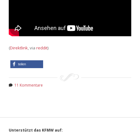
(
Direktlink
, via
reddit
)
teilen
11 Kommentare
Sidebar
Unterstützt das KFMW auf: