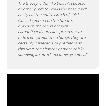
The theory is that if a bear, Arctic Fox,
or other predator raids the nest, it will
easily eat the entire clutch of chicks.
Once dispersed on the tundra,
however, the chicks are well
camouflaged and can spread out to
hide from predators. Though they are
certainly vulnerable to predators at
this time, the chances of more chicks
surviving an attack becomes greater…”