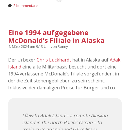
Adventskalender 2022
2 Kommentare
Adventskalender 2023
Eine 1994 aufgegebene
Adventskalender 2024
McDonald’s Filiale in Alaska
4. März 2024
um 9:13 Uhr
von
Ronny
Der Urbexer
Chris Luckhardt
hat in Alaska auf
Adak
Island
eine alte Militärbasis besucht und dort eine
1994 verlassene McDonald’s Filiale vorgefunden, in
der die Zeit stehengeblieben zu sein scheint.
Inklusive der damaligen Preise für Burger und co.
I flew to Adak Island – a remote Alaskan
island in the north Pacific Ocean – to
explore its abandoned US military