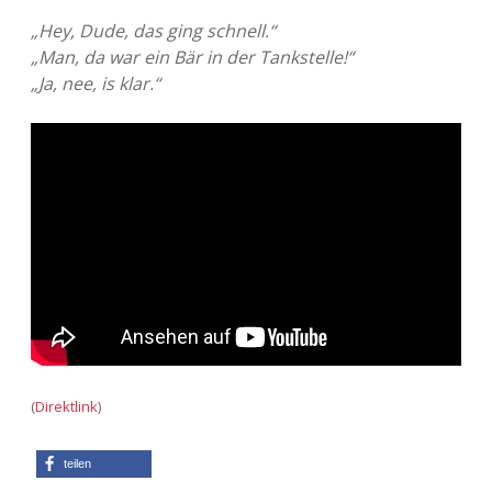
„Hey, Dude, das ging schnell.“
„Man, da war ein Bär in der Tankstelle!“
„Ja, nee, is klar.“
(
Direktlink
)
teilen