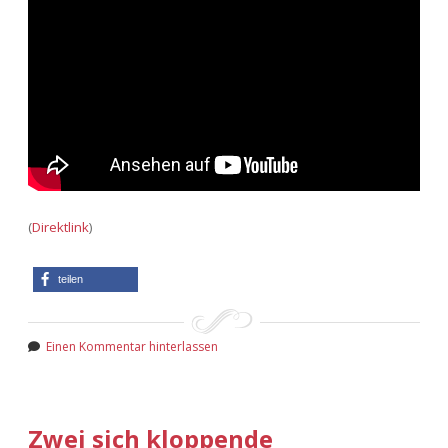
(
Direktlink
)
teilen
Einen Kommentar hinterlassen
Zwei sich kloppende