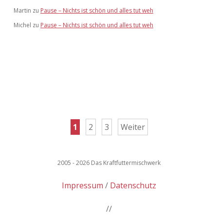
Martin
zu
Pause – Nichts ist schön und alles tut weh
Michel
zu
Pause – Nichts ist schön und alles tut weh
Seitennummerierung
1
2
3
Weiter
der
Beiträge
2005 - 2026 Das Kraftfuttermischwerk
Impressum
Datenschutz
//