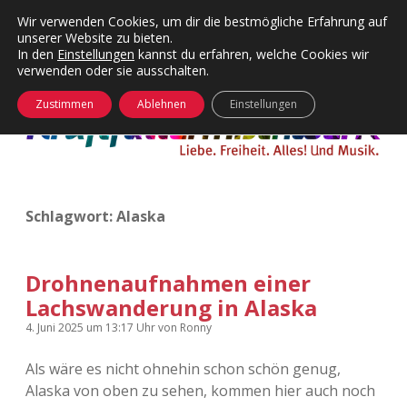
Wir verwenden Cookies, um dir die bestmögliche Erfahrung auf
unserer Website zu bieten.
Menü
Kategorien
Dropdown-
In den
Einstellungen
kannst du erfahren, welche Cookies wir
öffnen
Menü
verwenden oder sie ausschalten.
öffnen
24 Hours Chilling
KFMW-Disco
Zustimmen
Ablehnen
Einstellungen
Die Wende
Dates
Instagrams
Doku
Schlagwort:
Alaska
KFMW-Disco
Contact
Adventskalender
kfmw.stuff
Dropdown-
Menü
Drohnenaufnahmen einer
öffnen
Lachswanderung in Alaska
Adventskalender 2010
Kopfkinomusik
facebook
instagram
rss
soundcloud
vimeo
Bluesky
4. Juni 2025
um 13:17 Uhr
von
Ronny
Adventskalender 2011
Nur mal so
Als wäre es nicht ohnehin schon schön genug,
Alaska von oben zu sehen, kommen hier auch noch
Adventskalender 2012
Täglicher Sinnwahn