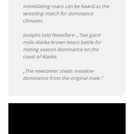
Intimidating roars can be heard as the
wrestling match for dominance
climaxes.
Josephs told Newsflare: „Two giant
male Alaska brown bears battle for
mating season dominance on the
coast of Alaska.
„The newcomer steals meadow
dominance from the original male.“