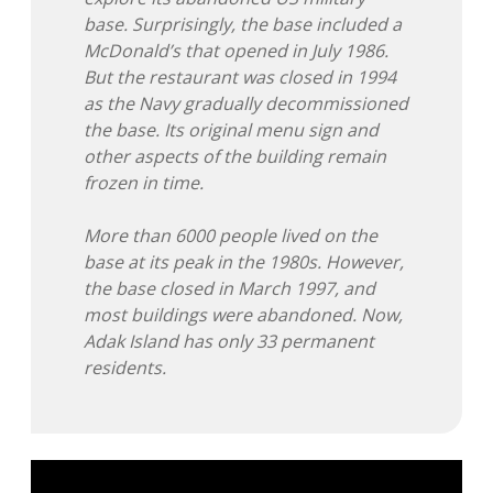
base. Surprisingly, the base included a
McDonald’s that opened in July 1986.
But the restaurant was closed in 1994
as the Navy gradually decommissioned
the base. Its original menu sign and
other aspects of the building remain
frozen in time.
More than 6000 people lived on the
base at its peak in the 1980s. However,
the base closed in March 1997, and
most buildings were abandoned. Now,
Adak Island has only 33 permanent
residents.