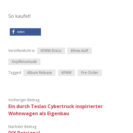
So kaufet!
teilen
Veröffentlicht in
KFMW-Disco
kfmw.stuff
Kopfkinomusik
Tagged
Album Release
KFMW
Pre-Order
Vorheriger Beitrag
Ein durch Teslas Cybertruck inspirierter
Wohnwagen als Eigenbau
Nächster Beitrag
DIY Batsignal