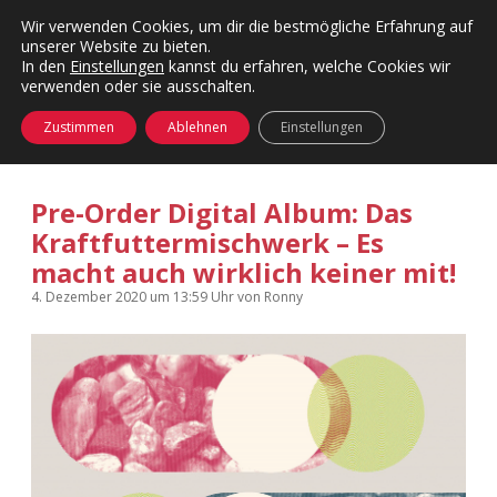
Wir verwenden Cookies, um dir die bestmögliche Erfahrung auf
unserer Website zu bieten.
Menü
Kategorien
Dropdown-
In den
Einstellungen
kannst du erfahren, welche Cookies wir
öffnen
Menü
verwenden oder sie ausschalten.
öffnen
24 Hours Chilling
KFMW-Disco
Zustimmen
Ablehnen
Einstellungen
Die Wende
Dates
Pre-Order Digital Album: Das
Instagrams
Doku
Kraftfuttermischwerk – Es
macht auch wirklich keiner mit!
KFMW-Disco
Contact
4. Dezember 2020
um 13:59 Uhr
von
Ronny
Adventskalender
kfmw.stuff
Dropdown-
Menü
öffnen
Adventskalender 2010
Kopfkinomusik
facebook
instagram
rss
soundcloud
vimeo
Bluesky
Adventskalender 2011
Nur mal so
Adventskalender 2012
Täglicher Sinnwahn