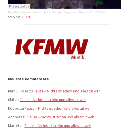
Das Kraftfuttermischwerk
·
@ La Grange, Bergen auf Rügen, 11.04.2026
Story dazu:
Hier
.
Neueste Kommentare
Kurt C. Hose
zu
Pause – Nichts ist schön und alles tut weh
0l4f
zu
Pause – Nichts ist schön und alles tut weh
Kobpo
zu
Pause – Nichts ist schön und alles tut weh
Andreas
zu
Pause – Nichts ist schön und alles tut weh
Marcel
zu
Pause – Nichts ist schön und alles tut weh