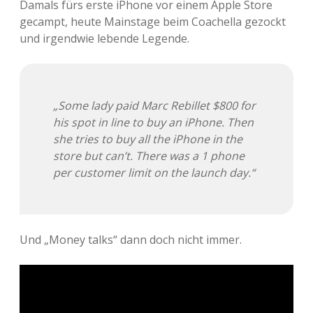
Damals fürs erste iPhone vor einem Apple Store
gecampt, heute Mainstage beim Coachella gezockt
und irgendwie lebende Legende.
„Some lady paid Marc Rebillet $800 for
his spot in line to buy an iPhone. Then
she tries to buy all the iPhone in the
store but can’t. There was a 1 phone
per customer limit on the launch day.“
Und „Money talks“ dann doch nicht immer.