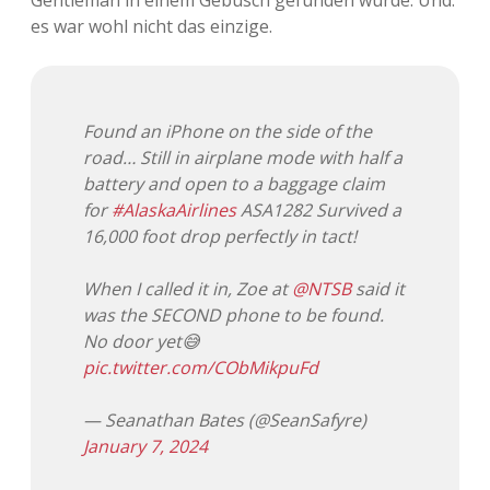
Gentleman in einem Gebüsch gefunden wurde. Und:
es war wohl nicht das einzige.
Found an iPhone on the side of the
road… Still in airplane mode with half a
battery and open to a baggage claim
for
#AlaskaAirlines
ASA1282 Survived a
16,000 foot drop perfectly in tact!
When I called it in, Zoe at
@NTSB
said it
was the SECOND phone to be found.
No door yet😅
pic.twitter.com/CObMikpuFd
— Seanathan Bates (@SeanSafyre)
January 7, 2024