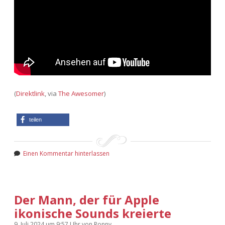
(
Direktlink
, via
The Awesomer
)
teilen
Einen Kommentar hinterlassen
Der Mann, der für Apple
ikonische Sounds kreierte
9. Juli 2024
um 9:57 Uhr
von
Ronny