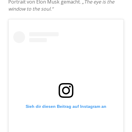
Portrait von Elon Musk gemacht.
„The eye is the
window to the soul.“
Adventskalender 2013
Visuelles
Adventskalender 2014
Wandnotizen
Adventskalender 2015
Adventskalender 2016
Adventskalender 2017
Adventskalender 2018
Adventskalender 2019
Sieh dir diesen Beitrag auf Instagram an
Adventskalender 2020
Adventskalender 2021