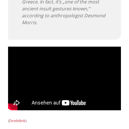
Greece. In fact, it’s „one of the most
ancient insult gestures known,”
according to anthropologist Desmond
Morris.
(
Direktlink
)