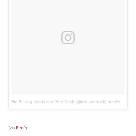
Ein Beitrag geteilt von Pete Rock (@realpeterock)
am
Feb 22, 2018 um 3:13 PST
(via
René
)