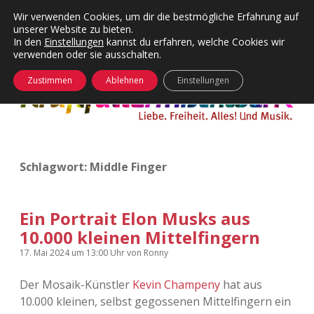
Wir verwenden Cookies, um dir die bestmögliche Erfahrung auf
unserer Website zu bieten.
Menü
Kategorien
Dropdown-
In den
Einstellungen
kannst du erfahren, welche Cookies wir
öffnen
Menü
verwenden oder sie ausschalten.
öffnen
24 Hours Chilling
KFMW-Disco
Zustimmen
Ablehnen
Einstellungen
Die Wende
Dates
Instagrams
Doku
Schlagwort:
Middle Finger
KFMW-Disco
Contact
Adventskalender
kfmw.stuff
Dropdown-
Menü
Ein Portrait Elon Musks aus
öffnen
10.000 kleinen Mittelfingern
Adventskalender 2010
Kopfkinomusik
facebook
instagram
rss
soundcloud
vimeo
Bluesky
17. Mai 2024
um 13:00 Uhr
von
Ronny
Adventskalender 2011
Nur mal so
Der Mosaik-Künstler
Kevin Champeny
hat aus
10.000 kleinen, selbst gegossenen Mittelfingern ein
Adventskalender 2012
Täglicher Sinnwahn