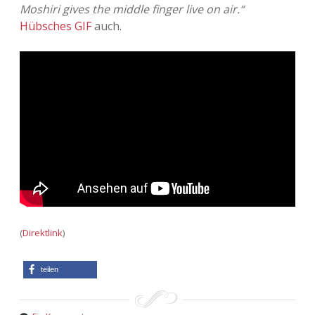
Moshiri gives the middle finger live on air.“
Hübsches GIF
auch.
(
Direktlink
)
teilen