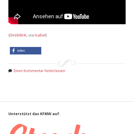
(
Direktlink
, via
Isabel
)
teilen
Einen Kommentar hinterlassen
Sidebar
Unterstützt das KFMW auf: