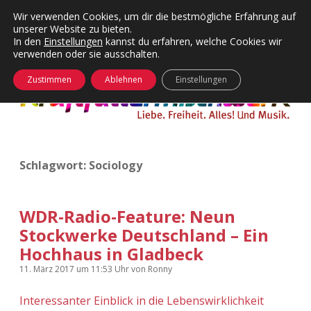
Wir verwenden Cookies, um dir die bestmögliche Erfahrung auf
unserer Website zu bieten.
Menü
Kategorien
Dropdown-
In den
Einstellungen
kannst du erfahren, welche Cookies wir
öffnen
Menü
verwenden oder sie ausschalten.
öffnen
24 Hours Chilling
KFMW-Disco
Zustimmen
Ablehnen
Einstellungen
Die Wende
Dates
Instagrams
Doku
Schlagwort:
Sociology
KFMW-Disco
Contact
Adventskalender
kfmw.stuff
Dropdown-
Menü
WDR-Radio-Feature: Neun
öffnen
Stockwerke Deutschland – Ein
Adventskalender 2010
Kopfkinomusik
facebook
instagram
rss
soundcloud
vimeo
Bluesky
Hochhaus in Gladbeck
Adventskalender 2011
Nur mal so
11. März 2017
um 11:53 Uhr
von
Ronny
Adventskalender 2012
Täglicher Sinnwahn
Interessanter Einblick in die Lebenswirklichkeit