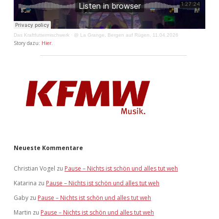
Das Kraftfuttermischwerk
·
@ La Grange, Bergen auf Rügen, 11.04.2026
Story dazu:
Hier
.
Neueste Kommentare
Christian Vogel
zu
Pause – Nichts ist schön und alles tut weh
Katarina
zu
Pause – Nichts ist schön und alles tut weh
Gaby
zu
Pause – Nichts ist schön und alles tut weh
Martin
zu
Pause – Nichts ist schön und alles tut weh