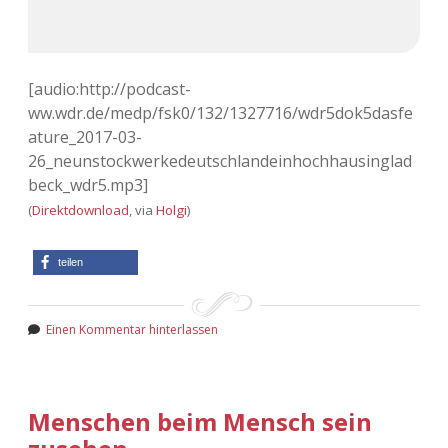
Adventskalender 2022
Adventskalender 2023
[audio:http://podcast-
Adventskalender 2024
ww.wdr.de/medp/fsk0/132/1327716/wdr5dok5dasfe
ature_2017-03-
26_neunstockwerkedeutschlandeinhochhausinglad
beck_wdr5.mp3]
(
Direktdownload
, via
Holgi
)
teilen
Einen Kommentar hinterlassen
Menschen beim Mensch sein