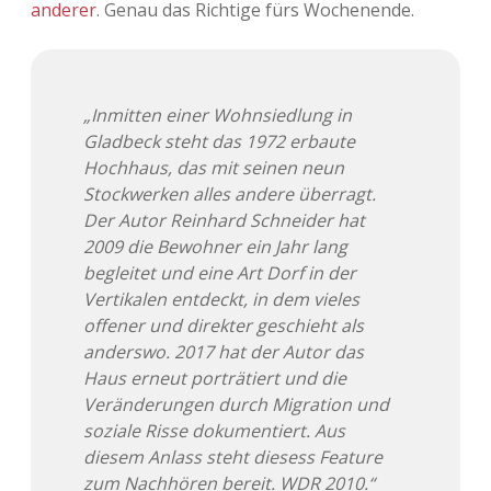
anderer
. Genau das Richtige fürs Wochenende.
Adventskalender 2013
Visuelles
Adventskalender 2014
Wandnotizen
„Inmitten einer Wohnsiedlung in
Adventskalender 2015
Gladbeck steht das 1972 erbaute
Hochhaus, das mit seinen neun
Adventskalender 2016
Stockwerken alles andere überragt.
Der Autor Reinhard Schneider hat
Adventskalender 2017
2009 die Bewohner ein Jahr lang
begleitet und eine Art Dorf in der
Adventskalender 2018
Vertikalen entdeckt, in dem vieles
offener und direkter geschieht als
Adventskalender 2019
anderswo. 2017 hat der Autor das
Haus erneut porträtiert und die
Adventskalender 2020
Veränderungen durch Migration und
soziale Risse dokumentiert. Aus
Adventskalender 2021
diesem Anlass steht diesess Feature
zum Nachhören bereit. WDR 2010.“