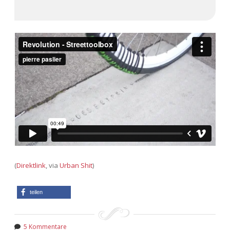
(
Direktlink
, via
Urban Shit
)
teilen
5 Kommentare