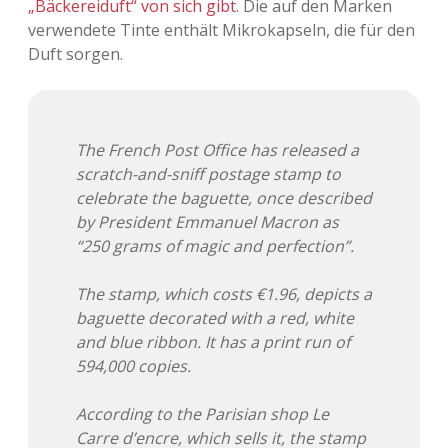
„Bäckereiduft“ von sich gibt
. Die auf den Marken
verwendete Tinte enthält Mikrokapseln, die für den
Adventskalender 2013
Visuelles
Duft sorgen.
Adventskalender 2014
Wandnotizen
Adventskalender 2015
The French Post Office has released a
scratch-and-sniff postage stamp to
Adventskalender 2016
celebrate the baguette, once described
by President Emmanuel Macron as
Adventskalender 2017
“250 grams of magic and perfection”.
Adventskalender 2018
The stamp, which costs €1.96, depicts a
baguette decorated with a red, white
Adventskalender 2019
and blue ribbon. It has a print run of
594,000 copies.
Adventskalender 2020
According to the Parisian shop Le
Adventskalender 2021
Carre d’encre, which sells it, the stamp