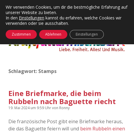
Wir verwenden Cookies, um dir die bestmögliche Erfahrung auf
unserer Website zu bieten.
Menü
Kategorien
Dropdown-
In den
Einstellungen
kannst du erfahren, welche Cookies wir
öffnen
Menü
verwenden oder sie ausschalten.
öffnen
24 Hours Chilling
KFMW-Disco
Zustimmen
Ablehnen
Einstellungen
Die Wende
Dates
Instagrams
Doku
Schlagwort:
Stamps
KFMW-Disco
Contact
Adventskalender
kfmw.stuff
Dropdown-
Menü
Eine Briefmarke, die beim
öffnen
Rubbeln nach Baguette riecht
Adventskalender 2010
Kopfkinomusik
facebook
instagram
rss
soundcloud
vimeo
Bluesky
19. Mai 2024
um 9:59 Uhr
von
Ronny
Adventskalender 2011
Nur mal so
Die französische Post gibt eine Briefmarke heraus,
die das Baguette feiern will und
beim Rubbeln einen
Adventskalender 2012
Täglicher Sinnwahn