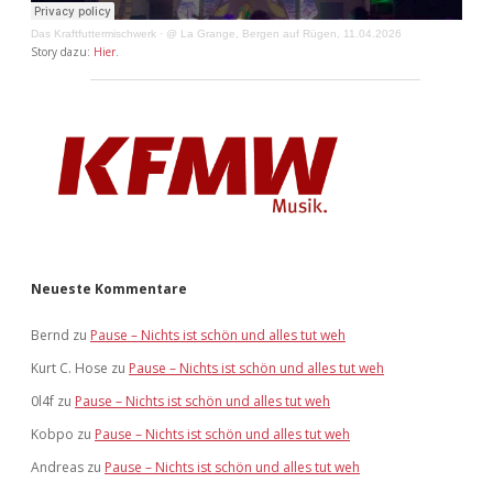
Das Kraftfuttermischwerk
·
@ La Grange, Bergen auf Rügen, 11.04.2026
Story dazu:
Hier
.
Neueste Kommentare
Bernd
zu
Pause – Nichts ist schön und alles tut weh
Kurt C. Hose
zu
Pause – Nichts ist schön und alles tut weh
0l4f
zu
Pause – Nichts ist schön und alles tut weh
Kobpo
zu
Pause – Nichts ist schön und alles tut weh
Andreas
zu
Pause – Nichts ist schön und alles tut weh