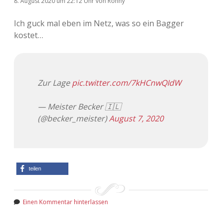
8. August 2020
um 22:12 Uhr
von
Ronny
Ich guck mal eben im Netz, was so ein Bagger
kostet…
Zur Lage
pic.twitter.com/7kHCnwQIdW
— Meister Becker 🇮🇱
(@becker_meister)
August 7, 2020
teilen
Einen Kommentar hinterlassen