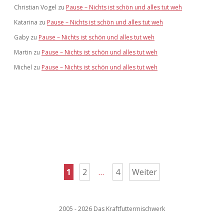
Christian Vogel
zu
Pause – Nichts ist schön und alles tut weh
Katarina
zu
Pause – Nichts ist schön und alles tut weh
Gaby
zu
Pause – Nichts ist schön und alles tut weh
Martin
zu
Pause – Nichts ist schön und alles tut weh
Michel
zu
Pause – Nichts ist schön und alles tut weh
Seitennummerierung
1
2
…
4
Weiter
der
Beiträge
2005 - 2026 Das Kraftfuttermischwerk