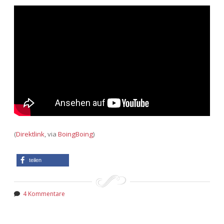
(
Direktlink
, via
BoingBoing
)
teilen
4 Kommentare