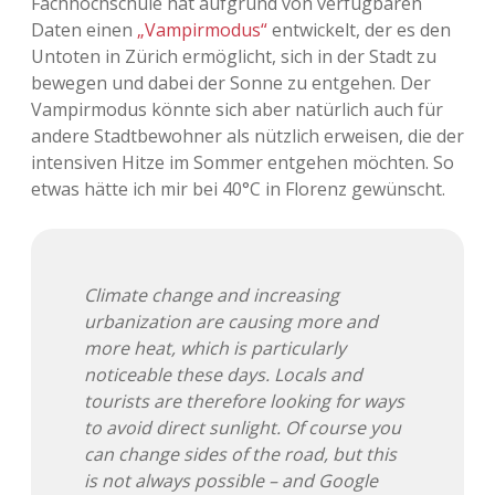
Fachhochschule hat aufgrund von verfügbaren
Daten einen
„Vampirmodus“
entwickelt, der es den
Adventskalender 2013
Visuelles
Untoten in Zürich ermöglicht, sich in der Stadt zu
bewegen und dabei der Sonne zu entgehen. Der
Adventskalender 2014
Wandnotizen
Vampirmodus könnte sich aber natürlich auch für
andere Stadtbewohner als nützlich erweisen, die der
Adventskalender 2015
intensiven Hitze im Sommer entgehen möchten. So
etwas hätte ich mir bei 40°C in Florenz gewünscht.
Adventskalender 2016
Adventskalender 2017
Climate change and increasing
Adventskalender 2018
urbanization are causing more and
more heat, which is particularly
Adventskalender 2019
noticeable these days. Locals and
tourists are therefore looking for ways
Adventskalender 2020
to avoid direct sunlight. Of course you
can change sides of the road, but this
Adventskalender 2021
is not always possible – and Google