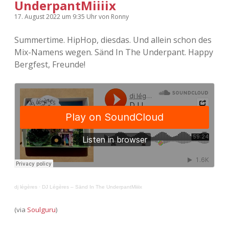
UnderpantMiiiix
17. August 2022
um 9:35 Uhr
von
Ronny
Summertime. HipHop, diesdas. Und allein schon des
Mix-Namens wegen. Sänd In The Underpant. Happy
Bergfest, Freunde!
dj légères
·
DJ Légères – Sänd In The UnderpantMiiiix
(via
Soulguru
)