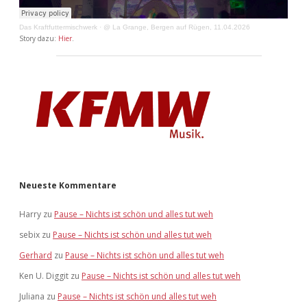
Das Kraftfuttermischwerk
·
@ La Grange, Bergen auf Rügen, 11.04.2026
Story dazu:
Hier
.
Neueste Kommentare
Harry
zu
Pause – Nichts ist schön und alles tut weh
sebix
zu
Pause – Nichts ist schön und alles tut weh
Gerhard
zu
Pause – Nichts ist schön und alles tut weh
Ken U. Diggit
zu
Pause – Nichts ist schön und alles tut weh
Juliana
zu
Pause – Nichts ist schön und alles tut weh