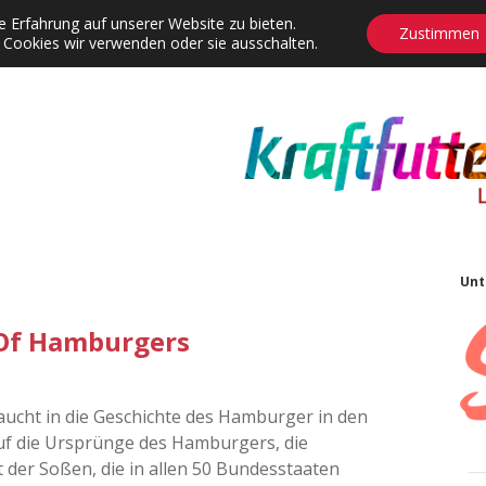
 Erfahrung auf unserer Website zu bieten.
Zustimmen
 Cookies wir verwenden oder sie ausschalten.
agrams
Contact
Adventskalender
Dropdown-Menü öffnen
S
Unt
 Of Hamburgers
aucht in die Geschichte des Hamburger in den
 auf die Ursprünge des Hamburgers, die
t der Soßen, die in allen 50 Bundesstaaten