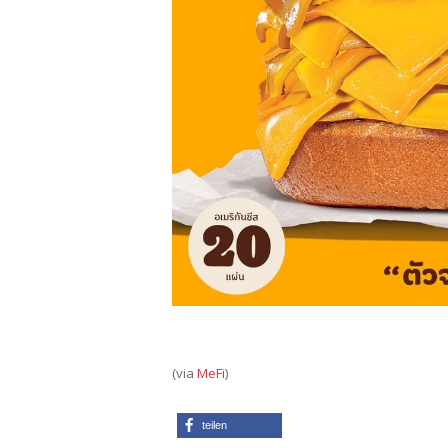
(via
MeFi
)
teilen