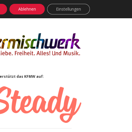
Ablehnen
Einstellungen
facebook
instagram
rss
soundcloud
vimeo
Bluesky
idebar
erstützt das KFMW auf: