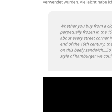
verwendet wurden. Vielleicht habe ic
Whether you buy from a clown
perpetually frozen in the 1
about every street corner in
end of the 19th century, t
on this beefy sandwich…So t
style of hamburger we could