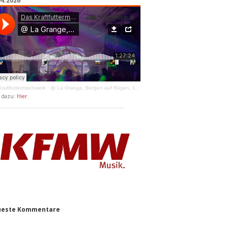
04.2026
raftfuttermischwerk
·
@ La Grange, Bergen auf Rügen, 11.04.2026
y dazu:
Hier
.
este Kommentare