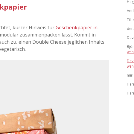
Heg
kpapier
And
Till
chtet, kurzer Hinweis für
Geschenkpapier in
der.
ch modular zusammenpacken lässt. Kommt in
Dav
auch zu, einen Double Cheese jeglichen Inhalts
Bjö
egetarisch.
weh
Dav
weh
mir
Har
Har