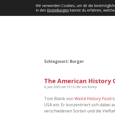
Wir verwenden Cookies, um dir die bestmögliche
In den
Einstellungen
kannst du erfahren, welche
Kategorien
KFMW-Disco
Dates
Inst
Dropdown-Menü öffnen
Schlagwort:
Burger
The American History
6. Juni 2025
um 15:13 Uhr
von
Ronny
Tom Blank von
Weird History Food
t
USA ein. Er konzentriert sich dabei
verschiedenen Sorten und die Vielfal