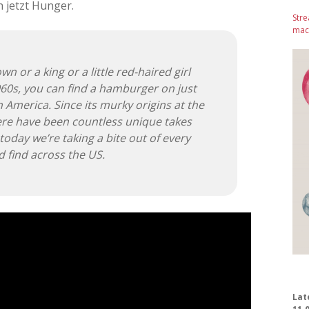
h jetzt Hunger.
Stre
mach
 or a king or a little red-haired girl
960s, you can find a hamburger on just
 America. Since its murky origins at the
here have been countless unique takes
oday we’re taking a bite out of every
 find across the US.
Lat