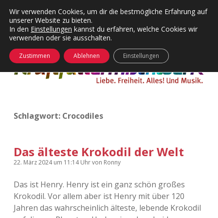
Wir verwenden Cookies, um dir die bestmögliche Erfahrung auf
unserer Website zu bieten.
Menü
Kategorien
Dropdown-
In den
Einstellungen
kannst du erfahren, welche Cookies wir
öffnen
Menü
verwenden oder sie ausschalten.
öffnen
24 Hours Chilling
KFMW-Disco
Zustimmen
Ablehnen
Einstellungen
Die Wende
Dates
Instagrams
Doku
Schlagwort:
Crocodiles
KFMW-Disco
Contact
Adventskalender
kfmw.stuff
Dropdown-
Menü
Das älteste Krokodil der Welt
öffnen
Adventskalender 2010
Kopfkinomusik
22. März 2024
um 11:14 Uhr
von
Ronny
facebook
instagram
rss
soundcloud
vimeo
Bluesky
Das ist Henry. Henry ist ein ganz schön großes
Adventskalender 2011
Nur mal so
Krokodil. Vor allem aber ist Henry mit über 120
Jahren das wahrscheinlich älteste, lebende Krokodil
Adventskalender 2012
Täglicher Sinnwahn