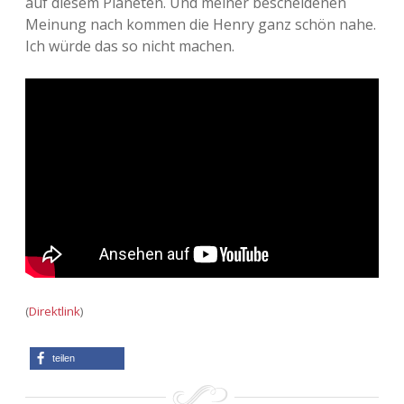
auf diesem Planeten. Und meiner bescheidenen
Meinung nach kommen die Henry ganz schön nahe.
Adventskalender 2013
Visuelles
Ich würde das so nicht machen.
Adventskalender 2014
Wandnotizen
Adventskalender 2015
Adventskalender 2016
Adventskalender 2017
Adventskalender 2018
Adventskalender 2019
(
Direktlink
)
Adventskalender 2020
teilen
Adventskalender 2021