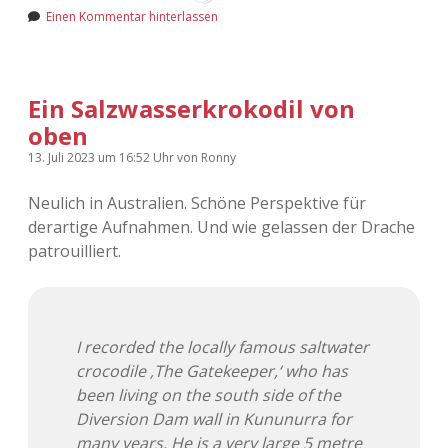
Adventskalender 2022
Einen Kommentar hinterlassen
Adventskalender 2023
Ein Salzwasserkrokodil von
Adventskalender 2024
oben
13. Juli 2023
um 16:52 Uhr
von
Ronny
Neulich in Australien. Schöne Perspektive für
derartige Aufnahmen. Und wie gelassen der Drache
patrouilliert.
I recorded the locally famous saltwater
crocodile ‚The Gatekeeper,‘ who has
been living on the south side of the
Diversion Dam wall in Kununurra for
many years. He is a very large 5 metre