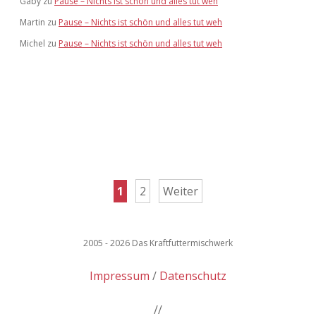
Gaby
zu
Pause – Nichts ist schön und alles tut weh
Martin
zu
Pause – Nichts ist schön und alles tut weh
Michel
zu
Pause – Nichts ist schön und alles tut weh
Seitennummerierung
1
2
Weiter
der
Beiträge
2005 - 2026 Das Kraftfuttermischwerk
Impressum
Datenschutz
//