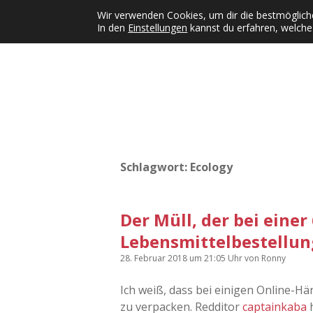
Wir verwenden Cookies, um dir die bestmögliche
In den
Einstellungen
kannst du erfahren, welche
Kategorien
KFMW-Disco
Dates
Inst
Dropdown-Menü öffnen
Schlagwort:
Ecology
Der Müll, der bei einer
Lebensmittelbestellun
28. Februar 2018
um 21:05 Uhr
von
Ronny
Ich weiß, dass bei einigen Online-Hä
zu verpacken. Redditor
captainkaba
h