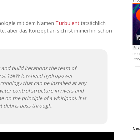
11.
hnologie mit dem Namen
Turbulent
tatsächlich
te, aber das Konzept an sich ist immerhin schon
Das K
Stor
 and build iterations the team of
 first 15kW low-head hydropower
technology that can be installed at any
 water control structure in rivers and
e on the principle of a whirlpool, it is
et debris pass through.
Neu