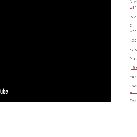
Nor
weh
rob
Ola
weh
Rob
Ferd
Mal
Jeff 
mcc
Tho
weh
To