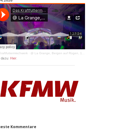
04.2026
raftfuttermischwerk
·
@ La Grange, Bergen auf Rügen, 11.04.2026
y dazu:
Hier
.
este Kommentare