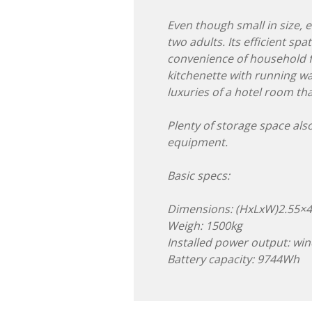
Even though small in size,
two adults. Its efficient spa
convenience of household faci
kitchenette with running wa
luxuries of a hotel room tha
Plenty of storage space also
equipment.
Basic specs:
Dimensions: (HxLxW)2.55×4
Weigh: 1500kg
Installed power output: wi
Battery capacity: 9744Wh