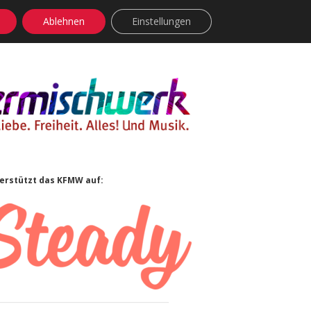
Ablehnen
Einstellungen
facebook
instagram
rss
soundcloud
vimeo
Bluesky
idebar
erstützt das KFMW auf: