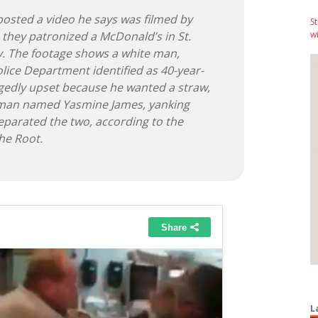
posted a video he says was filmed by
S
they patronized a McDonald’s in St.
wi
y. The footage shows a white man,
lice Department identified as 40-year-
legedly upset because he wanted a straw,
oman named Yasmine James, yanking
eparated the two, according to the
he Root.
L