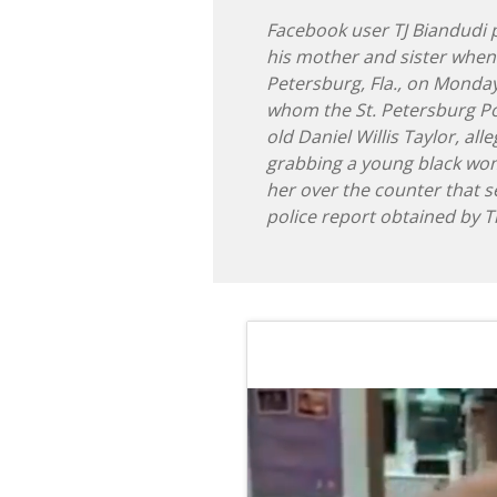
Facebook user TJ Biandudi 
his mother and sister when 
Petersburg, Fla., on Monda
whom the St. Petersburg Po
old Daniel Willis Taylor, al
grabbing a young black w
her over the counter that s
police report obtained by T