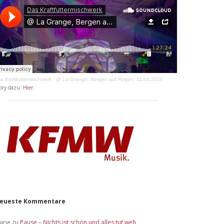
s Kraftfuttermischwerk
·
@ La Grange, Bergen auf Rügen, 11.04.2026
ory dazu:
Hier
.
eueste Kommentare
arie
zu
Pause – Nichts ist schön und alles tut weh