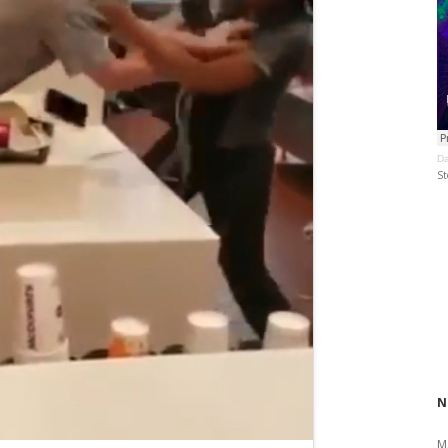
Da
St
N
M