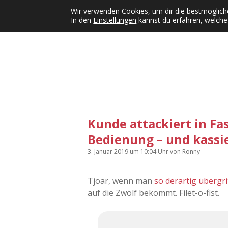
Wir verwenden Cookies, um dir die bestmögliche
In den
Einstellungen
kannst du erfahren, welche
Kategorien
KFMW-Disco
Dates
Inst
Dropdown-Menü öffnen
Kunde attackiert in Fa
Bedienung – und kassi
3. Januar 2019
um 10:04 Uhr
von
Ronny
Tjoar, wenn man
so derartig übergrif
auf die Zwölf bekommt. Filet-o-fist.