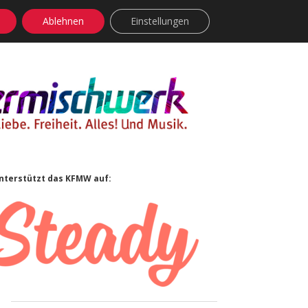
Ablehnen
Einstellungen
facebook
instagram
rss
soundcloud
vimeo
Bluesky
Sidebar
nterstützt das KFMW auf: