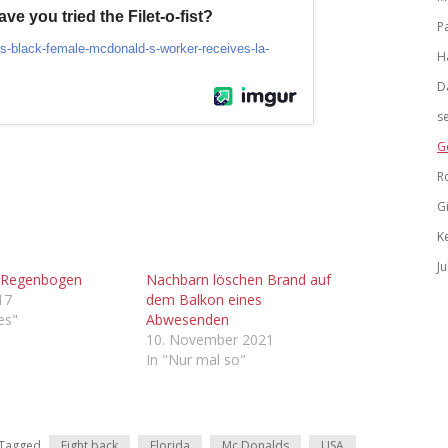
P
H
D
s
G
R
G
K
Ju
er Regenbogen
Nachbarn löschen Brand auf
017
dem Balkon eines
les"
Abwesenden
10. November 2021
In "Nur mal so"
Tagged
Fight back
Florida
Mc Donalds
USA