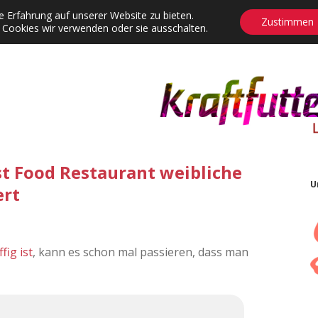
 Erfahrung auf unserer Website zu bieten.
Zustimmen
 Cookies wir verwenden oder sie ausschalten.
agrams
Contact
Adventskalender
Dropdown-Menü öffnen
st Food Restaurant weibliche
U
ert
fig ist
, kann es schon mal passieren, dass man