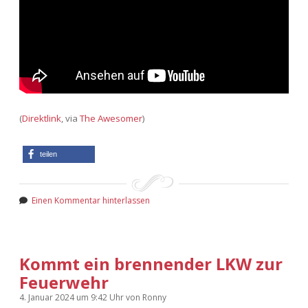
(
Direktlink
, via
The Awesomer
)
teilen
Einen Kommentar hinterlassen
Kommt ein brennender LKW zur
Feuerwehr
4. Januar 2024
um 9:42 Uhr
von
Ronny