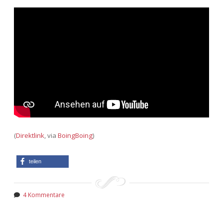
(
Direktlink
, via
BoingBoing
)
teilen
4 Kommentare