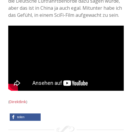
die Deutsche Luftfahrtbehörde dazu sagen würde,
aber das ist in China ja auch egal. Mitunter habe ich
Adventskalender 2013
Visuelles
das Gefühl, in einem SciFi-Film aufgewacht zu sein.
Adventskalender 2014
Wandnotizen
Adventskalender 2015
Adventskalender 2016
Adventskalender 2017
Adventskalender 2018
Adventskalender 2019
(
Direktlink
)
Adventskalender 2020
teilen
Adventskalender 2021