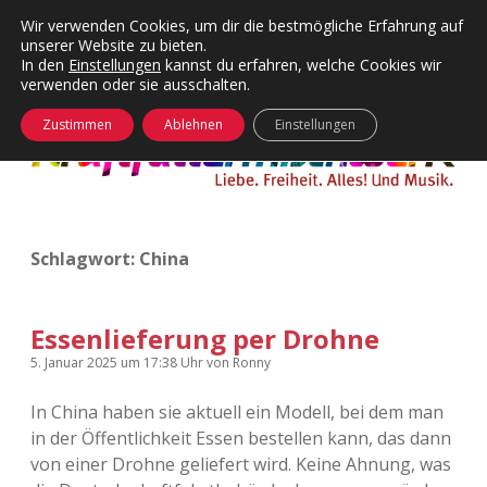
Wir verwenden Cookies, um dir die bestmögliche Erfahrung auf
unserer Website zu bieten.
Menü
Kategorien
Dropdown-
In den
Einstellungen
kannst du erfahren, welche Cookies wir
öffnen
Menü
verwenden oder sie ausschalten.
öffnen
24 Hours Chilling
KFMW-Disco
Zustimmen
Ablehnen
Einstellungen
Die Wende
Dates
Instagrams
Doku
Schlagwort:
China
KFMW-Disco
Contact
Adventskalender
kfmw.stuff
Dropdown-
Menü
Essenlieferung per Drohne
öffnen
Adventskalender 2010
Kopfkinomusik
5. Januar 2025
um 17:38 Uhr
von
Ronny
facebook
instagram
rss
soundcloud
vimeo
Bluesky
In China haben sie aktuell ein Modell, bei dem man
Adventskalender 2011
Nur mal so
in der Öffentlichkeit Essen bestellen kann, das dann
von einer Drohne geliefert wird. Keine Ahnung, was
Adventskalender 2012
Täglicher Sinnwahn