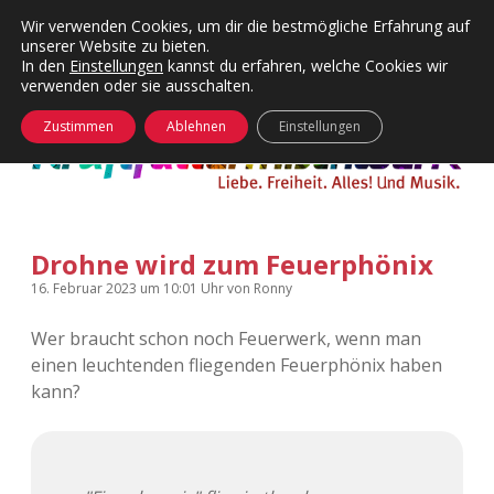
Wir verwenden Cookies, um dir die bestmögliche Erfahrung auf
unserer Website zu bieten.
Menü
Kategorien
Dropdown-
In den
Einstellungen
kannst du erfahren, welche Cookies wir
öffnen
Menü
verwenden oder sie ausschalten.
öffnen
24 Hours Chilling
KFMW-Disco
Zustimmen
Ablehnen
Einstellungen
Die Wende
Dates
Instagrams
Doku
Drohne wird zum Feuerphönix
KFMW-Disco
Contact
16. Februar 2023
um 10:01 Uhr
von
Ronny
Adventskalender
kfmw.stuff
Dropdown-
Menü
Wer braucht schon noch Feuerwerk, wenn man
öffnen
einen leuchtenden fliegenden Feuerphönix haben
Adventskalender 2010
Kopfkinomusik
facebook
instagram
rss
soundcloud
vimeo
Bluesky
kann?
Adventskalender 2011
Nur mal so
Adventskalender 2012
Täglicher Sinnwahn