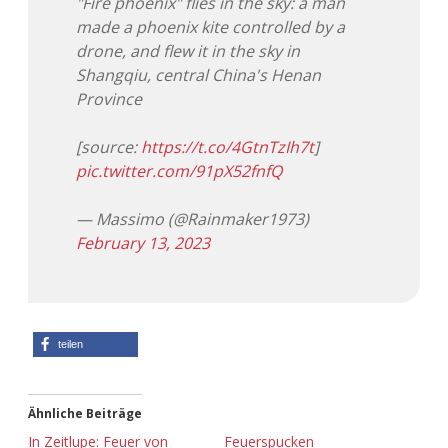
"Fire phoenix" flies in the sky: a man
made a phoenix kite controlled by a
Adventskalender 2013
Visuelles
drone, and flew it in the sky in
Shangqiu, central China's Henan
Adventskalender 2014
Wandnotizen
Province
Adventskalender 2015
[source:
https://t.co/4GtnTzIh7t
]
pic.twitter.com/91pX52fnfQ
Adventskalender 2016
— Massimo (@Rainmaker1973)
Adventskalender 2017
February 13, 2023
Adventskalender 2018
Adventskalender 2019
teilen
Adventskalender 2020
Adventskalender 2021
Ähnliche Beiträge
In Zeitlupe: Feuer von
Feuerspucken