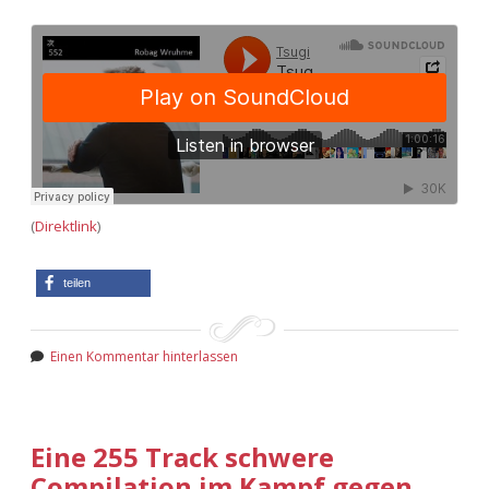
(
Direktlink
)
teilen
Einen Kommentar hinterlassen
Eine 255 Track schwere
Compilation im Kampf gegen