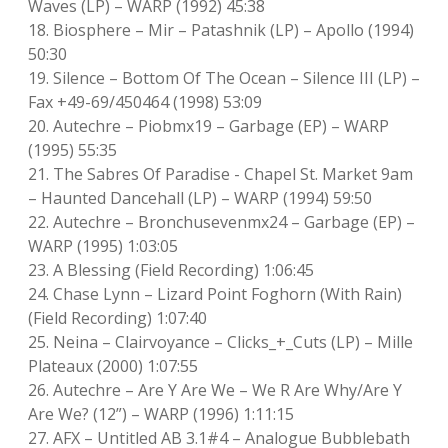
Waves (LP) – WARP (1992) 45:38
18. Biosphere – Mir – Patashnik (LP) – Apollo (1994)
50:30
19. Silence – Bottom Of The Ocean – Silence III (LP) –
Fax +49-69/450464 (1998) 53:09
20. Autechre – Piobmx19 – Garbage (EP) – WARP
(1995) 55:35
21. The Sabres Of Paradise ‎- Chapel St. Market 9am
– Haunted Dancehall (LP) – WARP (1994) 59:50
22. Autechre – Bronchusevenmx24 – Garbage (EP) –
WARP (1995) 1:03:05
23. A Blessing (Field Recording) 1:06:45
24. Chase Lynn – Lizard Point Foghorn (With Rain)
(Field Recording) 1:07:40
25. Neina – Clairvoyance – Clicks_+_Cuts (LP) – Mille
Plateaux (2000) 1:07:55
26. Autechre – Are Y Are We – We R Are Why/Are Y
Are We? (12”) – WARP (1996) 1:11:15
27. AFX – Untitled AB 3.1#4 – Analogue Bubblebath