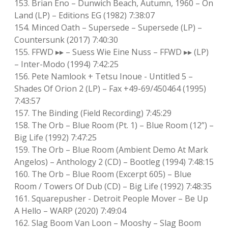
153. Brian Eno – Dunwich Beach, Autumn, 1960 – On
Land (LP) – Editions EG (1982) 7:38:07
154. Minced Oath – Supersede – Supersede (LP) –
Countersunk (2017) 7:40:30
155. FFWD ▸▸ – Suess Wie Eine Nuss – FFWD ▸▸ (LP)
– Inter-Modo (1994) 7:42:25
156. Pete Namlook + Tetsu Inoue ‎- Untitled 5 –
Shades Of Orion 2 (LP) – Fax +49-69/450464 (1995)
7:43:57
157. The Binding (Field Recording) 7:45:29
158. The Orb – Blue Room (Pt. 1) – Blue Room (12”) –
Big Life (1992) 7:47:25
159. The Orb – Blue Room (Ambient Demo At Mark
Angelos) – Anthology 2 (CD) – Bootleg (1994) 7:48:15
160. The Orb – Blue Room (Excerpt 605) – Blue
Room / Towers Of Dub (CD) – Big Life (1992) 7:48:35
161. Squarepusher ‎- Detroit People Mover – Be Up
A Hello – WARP (2020) 7:49:04
162. Slag Boom Van Loon – Mooshy – Slag Boom