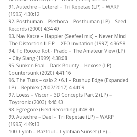
91. Autechre – Leterel – Tri Repetae (LP) – WARP
(1995) 4:30:12
92. Posthuman – Plethora – Posthuman (LP) – Seed
Records (2000) 4:34:49
93. Nav Katze – Happier (Seefeel mix) – Never Mind
The Distortion II E.P. – XEO Invitation (1997) 4:36:58
94. To Rococo Rot ‎- Prado – The Amateur View (LP)
– City Slang (1999) 4:38:08
95. Sunken Foal – Dark Bounty – Hexose (LP) –
Countersunk (2020) 4:41:16
96. The Tuss – oslo 2 +6.1 – Rushup Edge (Expanded
LP) – Rephlex (2007/2017) 4:44:09
97. Loess – Viscer – 3D Concepts Part 2 (LP) –
Toytronic (2003) 4:46:43
98. Egregore (Field Recording) 4:48:30
99. Autechre – Dael – Tri Repetae (LP) – WARP
(1995) 4:49:13
100. Cylob – Bazfoul – Cylobian Sunset (LP) –