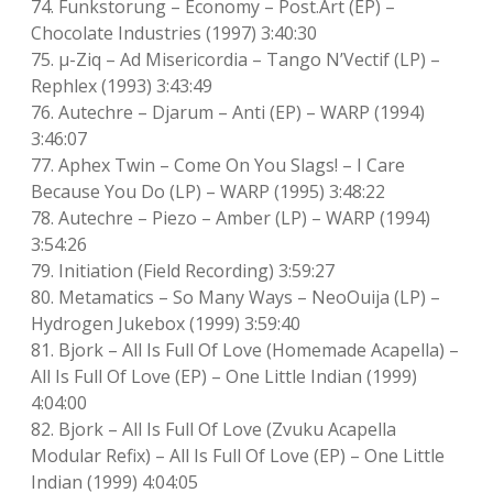
74. Funkstorung – Economy – Post.Art (EP) –
Chocolate Industries (1997) 3:40:30
75. μ-Ziq – Ad Misericordia – Tango N’Vectif (LP) –
Rephlex (1993) 3:43:49
76. Autechre – Djarum – Anti (EP) – WARP (1994)
3:46:07
77. Aphex Twin – Come On You Slags! – I Care
Because You Do (LP) – WARP (1995) 3:48:22
78. Autechre – Piezo – Amber (LP) – WARP (1994)
3:54:26
79. Initiation (Field Recording) 3:59:27
80. Metamatics – So Many Ways – NeoOuija (LP) –
Hydrogen Jukebox (1999) 3:59:40
81. Bjork – All Is Full Of Love (Homemade Acapella) –
All Is Full Of Love (EP) – One Little Indian (1999)
4:04:00
82. Bjork – All Is Full Of Love (Zvuku Acapella
Modular Refix) – All Is Full Of Love (EP) – One Little
Indian (1999) 4:04:05