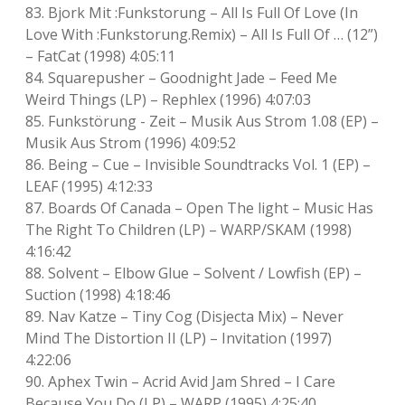
83. Bjork Mit :Funkstorung – All Is Full Of Love (In
Love With :Funkstorung.Remix) – All Is Full Of … (12”)
– FatCat (1998) 4:05:11
84. Squarepusher – Goodnight Jade – Feed Me
Weird Things (LP) – Rephlex (1996) 4:07:03
85. Funkstörung ‎- Zeit – Musik Aus Strom 1.08 (EP) –
Musik Aus Strom (1996) 4:09:52
86. Being – Cue – Invisible Soundtracks Vol. 1 (EP) –
LEAF (1995) 4:12:33
87. Boards Of Canada – Open The light – Music Has
The Right To Children (LP) – WARP/SKAM (1998)
4:16:42
88. Solvent – Elbow Glue – Solvent / Lowfish (EP) –
Suction (1998) 4:18:46
89. Nav Katze – Tiny Cog (Disjecta Mix) – Never
Mind The Distortion II (LP) – Invitation (1997)
4:22:06
90. Aphex Twin – Acrid Avid Jam Shred – I Care
Because You Do (LP) – WARP (1995) 4:25:40