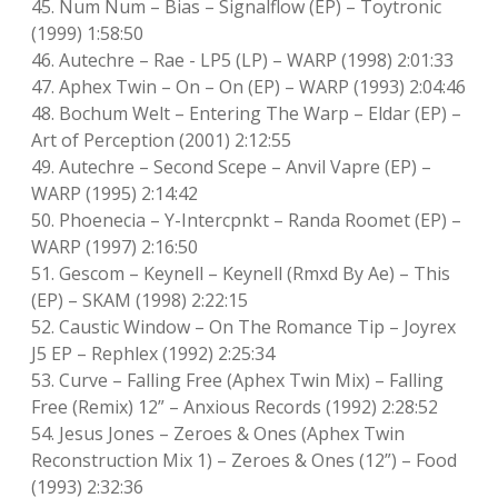
45. Num Num – Bias – Signalflow (EP) – Toytronic
(1999) 1:58:50
46. Autechre – Rae ‎- LP5 (LP) – WARP (1998) 2:01:33
47. Aphex Twin – On – On (EP) – WARP (1993) 2:04:46
48. Bochum Welt – Entering The Warp – Eldar (EP) –
Art of Perception (2001) 2:12:55
49. Autechre – Second Scepe – Anvil Vapre (EP) –
WARP (1995) 2:14:42
50. Phoenecia – Y-Intercpnkt – Randa Roomet (EP) –
WARP (1997) 2:16:50
51. Gescom – Keynell – Keynell (Rmxd By Ae) – This
(EP) – SKAM (1998) 2:22:15
52. Caustic Window – On The Romance Tip – Joyrex
J5 EP – Rephlex (1992) 2:25:34
53. Curve – Falling Free (Aphex Twin Mix) – Falling
Free (Remix) 12” – Anxious Records ‎(1992) 2:28:52
54. Jesus Jones – Zeroes & Ones (Aphex Twin
Reconstruction Mix 1) – Zeroes & Ones (12”) – Food
(1993) 2:32:36