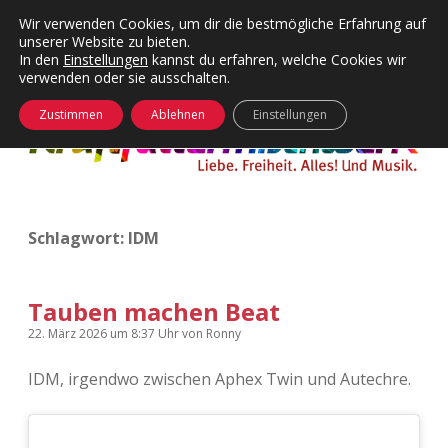
Wir verwenden Cookies, um dir die bestmögliche Erfahrung auf
unserer Website zu bieten.
Menü
Kategorien
Dropdown-
In den
Einstellungen
kannst du erfahren, welche Cookies wir
öffnen
Menü
verwenden oder sie ausschalten.
öffnen
24 Hours Chilling
KFMW-Disco
Zustimmen
Ablehnen
Einstellungen
Die Wende
Dates
Instagrams
Doku
Schlagwort:
IDM
KFMW-Disco
Contact
Adventskalender
kfmw.stuff
Dropdown-
Menü
Tauben machen Beat
öffnen
Adventskalender 2010
Kopfkinomusik
22. März 2026
um 8:37 Uhr
von
Ronny
facebook
instagram
rss
soundcloud
vimeo
Bluesky
IDM, irgendwo zwischen Aphex Twin und Autechre.
Adventskalender 2011
Nur mal so
Adventskalender 2012
Täglicher Sinnwahn