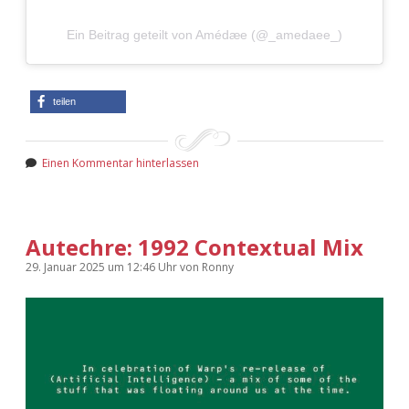
Adventskalender 2022
Ein Beitrag geteilt von Amédæe (@_amedaee_)
Adventskalender 2023
Adventskalender 2024
teilen
Einen Kommentar hinterlassen
Autechre: 1992 Contextual Mix
29. Januar 2025
um 12:46 Uhr
von
Ronny