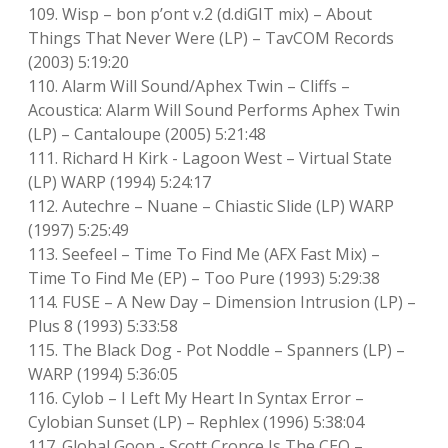
109. Wisp – bon p’ont v.2 (d.diGIT mix) – About
Things That Never Were (LP) – TavCOM Records
(2003) 5:19:20
110. Alarm Will Sound/Aphex Twin – Cliffs –
Acoustica: Alarm Will Sound Performs Aphex Twin
(LP) – Cantaloupe (2005) 5:21:48
111. Richard H Kirk ‎- Lagoon West – Virtual State
(LP) WARP (1994) 5:24:17
112. Autechre – Nuane – Chiastic Slide (LP) WARP
(1997) 5:25:49
113. Seefeel – Time To Find Me (AFX Fast Mix) –
Time To Find Me (EP) – Too Pure (1993) 5:29:38
114. FUSE – A New Day – Dimension Intrusion (LP) –
Plus 8 (1993) 5:33:58
115. The Black Dog ‎- Pot Noddle – Spanners (LP) –
WARP (1994) 5:36:05
116. Cylob – I Left My Heart In Syntax Error –
Cylobian Sunset (LP) – Rephlex (1996) 5:38:04
117. Global Goon ‎- Scott Cronce Is The CEO –