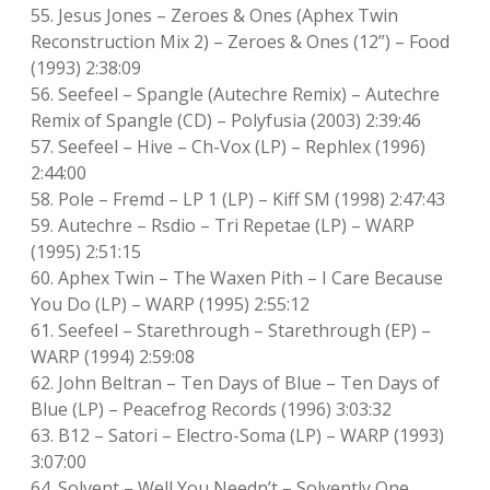
55. Jesus Jones – Zeroes & Ones (Aphex Twin
Reconstruction Mix 2) – Zeroes & Ones (12”) – Food
(1993) 2:38:09
56. Seefeel – Spangle (Autechre Remix) – Autechre
Remix of Spangle (CD) – Polyfusia (2003) 2:39:46
57. Seefeel – Hive – Ch-Vox (LP) – Rephlex (1996)
2:44:00
58. Pole – Fremd – LP 1 (LP) – Kiff SM (1998) 2:47:43
59. Autechre – Rsdio – Tri Repetae (LP) – WARP
(1995) 2:51:15
60. Aphex Twin – The Waxen Pith – I Care Because
You Do (LP) – WARP (1995) 2:55:12
61. Seefeel – Starethrough – Starethrough (EP) –
WARP (1994) 2:59:08
62. John Beltran – Ten Days of Blue – Ten Days of
Blue (LP) – Peacefrog Records (1996) 3:03:32
63. B12 – Satori – Electro-Soma (LP) – WARP (1993)
3:07:00
64. Solvent – Well You Needn’t – Solvently One