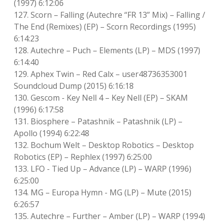
(1997) 6:12:06
127. Scorn – Falling (Autechre “FR 13” Mix) – Falling /
The End (Remixes) (EP) – Scorn Recordings (1995)
6:14:23
128. Autechre – Puch – Elements (LP) – MDS (1997)
6:14:40
129. Aphex Twin – Red Calx – user48736353001
Soundcloud Dump (2015) 6:16:18
130. Gescom ‎- Key Nell 4 – Key Nell (EP) – SKAM
(1996) 6:17:58
131. Biosphere – Patashnik – Patashnik (LP) –
Apollo (1994) 6:22:48
132. Bochum Welt – Desktop Robotics – Desktop
Robotics (EP) – Rephlex (1997) 6:25:00
133. LFO ‎- Tied Up – Advance (LP) – WARP (1996)
6:25:00
134. MG – Europa Hymn ‎- MG (LP) – Mute (2015)
6:26:57
135. Autechre – Further – Amber (LP) – WARP (1994)