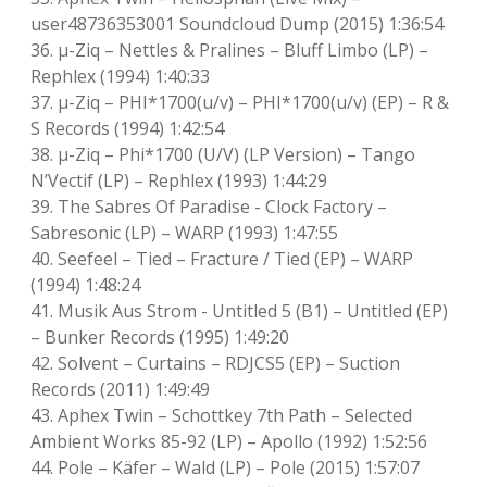
user48736353001 Soundcloud Dump (2015) 1:36:54
36. μ-Ziq – Nettles & Pralines – Bluff Limbo (LP) –
Rephlex (1994) 1:40:33
37. μ-Ziq – PHI*1700(u/v) – PHI*1700(u/v) (EP) – R &
S Records (1994) 1:42:54
38. μ-Ziq – Phi*1700 (U/V) (LP Version) – Tango
N’Vectif (LP) – Rephlex (1993) 1:44:29
39. The Sabres Of Paradise ‎- Clock Factory –
Sabresonic (LP) – WARP (1993) 1:47:55
40. Seefeel – Tied – Fracture / Tied (EP) – WARP
(1994) 1:48:24
41. Musik Aus Strom ‎- Untitled 5 (B1) – Untitled (EP)
– Bunker Records (1995) 1:49:20
42. Solvent – Curtains – RDJCS5 (EP) – Suction
Records (2011) 1:49:49
43. Aphex Twin – Schottkey 7th Path – Selected
Ambient Works 85-92 (LP) – Apollo (1992) 1:52:56
44. Pole – Käfer – Wald (LP) – Pole (2015) 1:57:07