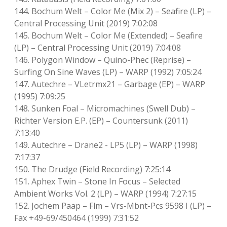
144. Bochum Welt – Color Me (Mix 2) – Seafire (LP) –
Central Processing Unit (2019) 7:02:08
145. Bochum Welt – Color Me (Extended) – Seafire
(LP) – Central Processing Unit (2019) 7:04:08
146. Polygon Window – Quino-Phec (Reprise) –
Surfing On Sine Waves (LP) – WARP (1992) 7:05:24
147. Autechre – VLetrmx21 – Garbage (EP) – WARP
(1995) 7:09:25
148. Sunken Foal – Micromachines (Swell Dub) –
Richter Version E.P. (EP) – Countersunk (2011)
7:13:40
149. Autechre – Drane2 ‎- LP5 (LP) – WARP (1998)
7:17:37
150. The Drudge (Field Recording) 7:25:14
151. Aphex Twin – Stone In Focus – Selected
Ambient Works Vol. 2 (LP) – WARP (1994) 7:27:15
152. Jochem Paap – Flm – Vrs-Mbnt-Pcs 9598 I (LP) –
Fax +49-69/450464 (1999) 7:31:52