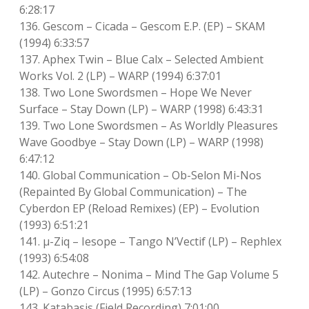
6:28:17
136. Gescom – Cicada – Gescom E.P. (EP) – SKAM
(1994) 6:33:57
137. Aphex Twin – Blue Calx – Selected Ambient
Works Vol. 2 (LP) – WARP (1994) 6:37:01
138. Two Lone Swordsmen – Hope We Never
Surface – Stay Down (LP) – WARP (1998) 6:43:31
139. Two Lone Swordsmen – As Worldly Pleasures
Wave Goodbye – Stay Down (LP) – WARP (1998)
6:47:12
140. Global Communication – Ob-Selon Mi-Nos
(Repainted By Global Communication) – The
Cyberdon EP (Reload Remixes) (EP) – Evolution
(1993) 6:51:21
141. μ-Ziq – Iesope – Tango N’Vectif (LP) – Rephlex
(1993) 6:54:08
142. Autechre – Nonima – Mind The Gap Volume 5
(LP) – Gonzo Circus (1995) 6:57:13
143. Katabasis (Field Recording) 7:01:00