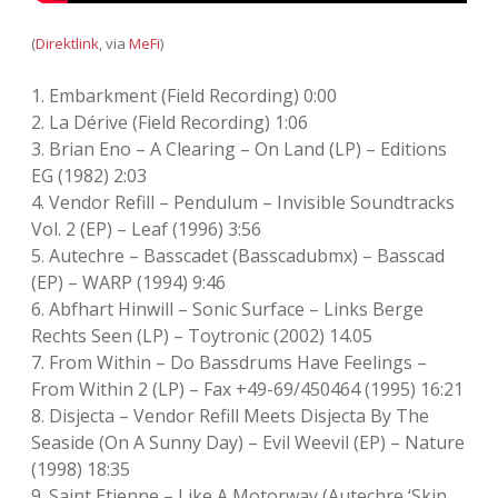
(
Direktlink
, via
MeFi
)
1. Embarkment (Field Recording) 0:00
2. La Dérive (Field Recording) 1:06
3. Brian Eno – A Clearing – On Land (LP) – Editions
EG (1982) 2:03
4. Vendor Refill – Pendulum – Invisible Soundtracks
Vol. 2 (EP) – Leaf (1996) 3:56
5. Autechre – Basscadet (Basscadubmx) – Basscad
(EP) – WARP (1994) 9:46
6. Abfhart Hinwill – Sonic Surface – Links Berge
Rechts Seen (LP) – Toytronic (2002) 14.05
7. From Within – Do Bassdrums Have Feelings –
From Within 2 (LP) – Fax +49-69/450464 (1995) 16:21
8. Disjecta – Vendor Refill Meets Disjecta By The
Seaside (On A Sunny Day) – Evil Weevil (EP) – Nature
(1998) 18:35
9. Saint Etienne – Like A Motorway (Autechre ‘Skin