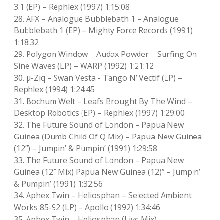
3.1 (EP) – Rephlex (1997) 1:15:08
28. AFX – Analogue Bubblebath 1 – Analogue
Bubblebath 1 (EP) – Mighty Force Records (1991)
1:18:32
29. Polygon Window – Audax Powder – Surfing On
Sine Waves (LP) – WARP (1992) 1:21:12
30. μ-Ziq – Swan Vesta ‎- Tango N’ Vectif (LP) –
Rephlex (1994) 1:24:45
31. Bochum Welt – Leafs Brought By The Wind –
Desktop Robotics (EP) – Rephlex (1997) 1:29:00
32. The Future Sound of London – Papua New
Guinea (Dumb Child Of Q Mix) – Papua New Guinea
(12”) – Jumpin’ & Pumpin’ (1991) 1:29:58
33. The Future Sound of London – Papua New
Guinea (12″ Mix) Papua New Guinea (12)” – Jumpin’
& Pumpin’ (1991) 1:32:56
34. Aphex Twin – Heliosphan – Selected Ambient
Works 85-92 (LP) – Apollo (1992) 1:34:46
35. Aphex Twin – Heliosphan (Live Mix) –