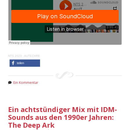
NTS 2023
·
AUTECHRE
teilen
Ein Kommentar
Ein achtstündiger Mix mit IDM-
Sounds aus den 1990er Jahren:
The Deep Ark