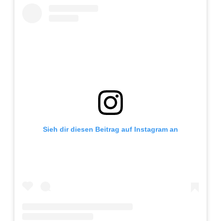
Adventskalender 2013
Visuelles
Adventskalender 2014
Wandnotizen
Adventskalender 2015
Adventskalender 2016
Adventskalender 2017
Sieh dir diesen Beitrag auf Instagram an
Adventskalender 2018
Adventskalender 2019
Adventskalender 2020
Adventskalender 2021