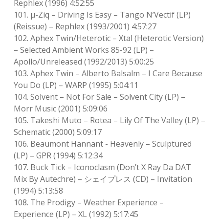
Rephlex (1996) 4:52:55
101. μ-Ziq – Driving Is Easy – Tango N’Vectif (LP)
(Reissue) – Rephlex (1993/2001) 4:57:27
102. Aphex Twin/Heterotic – Xtal (Heterotic Version)
– Selected Ambient Works 85-92 (LP) –
Apollo/Unreleased (1992/2013) 5:00:25
103. Aphex Twin – Alberto Balsalm – I Care Because
You Do (LP) – WARP (1995) 5:04:11
104. Solvent – Not For Sale – Solvent City (LP) –
Morr Music (2001) 5:09:06
105. Takeshi Muto – Rotea – Lily Of The Valley (LP) –
Schematic (2000) 5:09:17
106. Beaumont Hannant ‎- Heavenly – Sculptured
(LP) – GPR (1994) 5:12:34
107. Buck Tick – Iconoclasm (Don’t X Ray Da DAT
Mix By Autechre) – シェイプレス (CD) – Invitation
(1994) 5:13:58
108. The Prodigy – Weather Experience –
Experience (LP) – XL (1992) 5:17:45