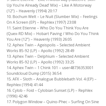
Up You’re Already Dead’ Mix) – Like A Motorway
(12”) – Heavenly (1994) 20:17
10. Bochum Welt – Le Nuit (Slumber Mix) – Feelings
On A Screen (EP) – Rephlex (1997) 23:08
11. Saint Etienne – Who Do You Think You Are
(Quex-RD Mix) – Hobart Paving / Who Do You Think
You Are (12”) – Heavenly (1993) 26:05
12. Aphex Twin – Ageispolis – Selected Ambient
Works 85-92 (LP) – Apollo (1992) 28:49
13. Aphex Twin – Delphium – Selected Ambient
Works 85-92 (LP) – Apollo (1992) 33:25
14. Aphex Twin – 1 Chink 101 – user48736353001
Soundcloud Dump (2015) 36:54
15. AFX – Sloth – Analogue Bubblebath Vol. 4 (EP) –
Rephlex (1994) 41:44
16. Cylob – Foid – Cylobian Sunset (LP) – Rephlex
(1996) 42:46
17. Polygon Window – Quino-Phec – Surfing On Sine