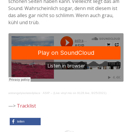
schönen Seiten haben kann. Vielleicht liegt das am
Sound. Wahrscheinlich sogar, denn mit diesem ist
das alles gar nicht so schlimm. Wenn auch grau,
kühl und trüb.
astrangelyisolatedplace
·
ASIP – (Live vinyl mix on 9128.live, 9/25/2021)
—>
Tracklist
teilen