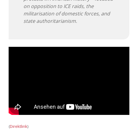
on opposition to ICE raids, the
militarisation of domestic forces, and
state authoritarianism.
(
Direktlink
)