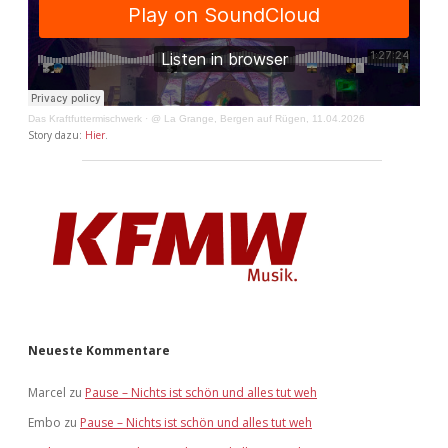
Das Kraftfuttermischwerk
·
@ La Grange, Bergen auf Rügen, 11.04.2026
Story dazu:
Hier
.
Neueste Kommentare
Marcel
zu
Pause – Nichts ist schön und alles tut weh
Embo
zu
Pause – Nichts ist schön und alles tut weh