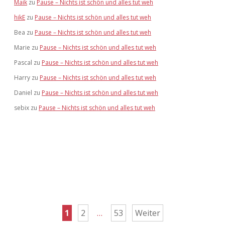
Maik
zu
Pause – Nichts ist schön und alles tut weh
hikE
zu
Pause – Nichts ist schön und alles tut weh
Bea
zu
Pause – Nichts ist schön und alles tut weh
Marie
zu
Pause – Nichts ist schön und alles tut weh
Pascal
zu
Pause – Nichts ist schön und alles tut weh
Harry
zu
Pause – Nichts ist schön und alles tut weh
Daniel
zu
Pause – Nichts ist schön und alles tut weh
sebix
zu
Pause – Nichts ist schön und alles tut weh
Seitennummerierung
1
2
…
53
Weiter