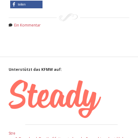
teilen
Ein Kommentar
Sidebar
Unterstützt das KFMW auf:
Stre