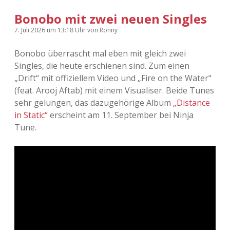
Adventskalender 2022
Bonobo mit zwei neuen Singles
7. Juli 2026
um 13:18 Uhr
von
Ronny
Adventskalender 2023
Bonobo überrascht mal eben mit gleich zwei
Adventskalender 2024
Singles, die heute erschienen sind. Zum einen
„Drift“ mit offiziellem Video und „Fire on the Water“
(feat. Arooj Aftab) mit einem Visualiser. Beide Tunes
sehr gelungen, das dazugehörige Album
„Distance
in Static“
erscheint am 11. September bei Ninja
Tune.