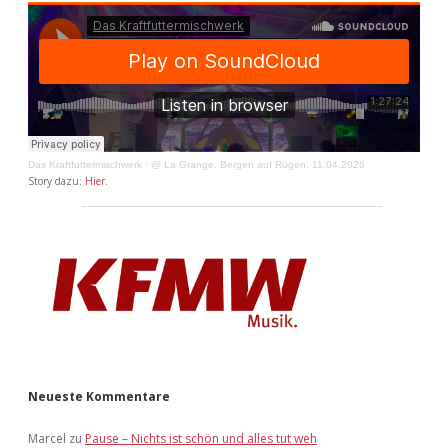
Das Kraftfuttermischwerk
·
@ La Grange, Bergen auf Rügen, 11.04.2026
Story dazu:
Hier
.
Neueste Kommentare
Marcel
zu
Pause – Nichts ist schön und alles tut weh