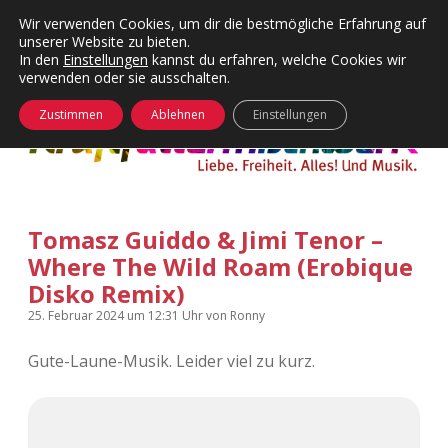
Wir verwenden Cookies, um dir die bestmögliche Erfahrung auf
unserer Website zu bieten.
Menü
Kategorien
Dropdown-
In den
Einstellungen
kannst du erfahren, welche Cookies wir
öffnen
Menü
verwenden oder sie ausschalten.
öffnen
24 Hours Chilling
KFMW-Disco
Zustimmen
Ablehnen
Einstellungen
Die Wende
Dates
Instagrams
Doku
Tomasz Guiddo & Jimi Tenor –
KFMW-Disco
Contact
Where The Wild Roam (Erobique
Adventskalender
kfmw.stuff
Disko Remix)
Dropdown-
Menü
25. Februar 2024
um 12:31 Uhr
von
Ronny
öffnen
Adventskalender 2010
Kopfkinomusik
facebook
instagram
rss
soundcloud
vimeo
Bluesky
Gute-Laune-Musik. Leider viel zu kurz.
Adventskalender 2011
Nur mal so
Adventskalender 2012
Täglicher Sinnwahn