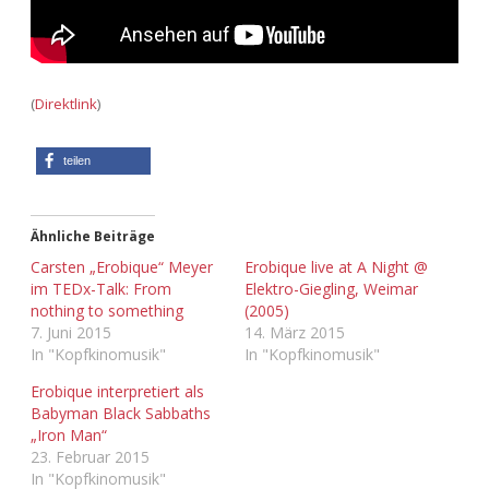
Adventskalender 2022
Adventskalender 2023
(
Direktlink
)
Adventskalender 2024
teilen
Ähnliche Beiträge
Carsten „Erobique“ Meyer
Erobique live at A Night @
im TEDx-Talk: From
Elektro-Giegling, Weimar
nothing to something
(2005)
7. Juni 2015
14. März 2015
In "Kopfkinomusik"
In "Kopfkinomusik"
Erobique interpretiert als
Babyman Black Sabbaths
„Iron Man“
23. Februar 2015
In "Kopfkinomusik"