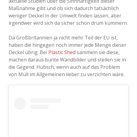
aktuelle Studien über die Sinnhaftigkeit dieser
Maßnahme gibt und ob sich dadurch tatsächlich
Adventskalender 2013
Visuelles
weniger Deckel in der Umwelt finden lassen, aber
irgendwer wird sich da sicher schon drum kümmern.
Adventskalender 2014
Wandnotizen
Da Großbritannien ja nicht mehr Teil der EU ist,
Adventskalender 2015
haben die hingegen noch immer jede Menge dieser
Deckel übrig. Bei
Plastic Shed
sammeln sie diese,
Adventskalender 2016
machen daraus bunte Wandbilder und stellen sie in
die Gegend. Hübsch, wenn auch auf das Problem
Adventskalender 2017
von Müll im Allgemeinen lieber zu verzichten wäre.
Adventskalender 2018
Adventskalender 2019
Adventskalender 2020
Adventskalender 2021