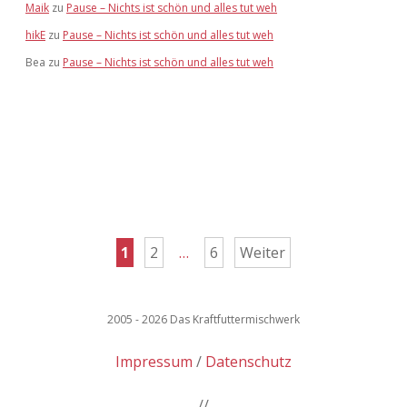
Maik
zu
Pause – Nichts ist schön und alles tut weh
hikE
zu
Pause – Nichts ist schön und alles tut weh
Bea
zu
Pause – Nichts ist schön und alles tut weh
Seitennummerierung
1
2
…
6
Weiter
der
Beiträge
2005 - 2026 Das Kraftfuttermischwerk
Impressum
Datenschutz
//