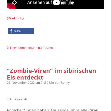
(
Direktlink
,)
teilen
Einen Kommentar hinterlassen
“Zombie-Viren” im sibirischen
Eis entdeckt
25. November 2022
um 21:50 Uhr
von
Ronny
(Foto:
jackmac34
)
Forscher*innen haben Tausende Jahre alte Viren