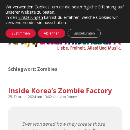
Wir verwenden Cookies, um dir die bestmögliche Erfahrung auf
unserer Website zu bieten.
Menü
Kategorien
Dropdown-
In den
Einstellungen
kannst du erfahren, welche Cookies wir
öffnen
Menü
verwenden oder sie ausschalten.
öffnen
24 Hours Chilling
KFMW-Disco
Zustimmen
Ablehnen
Einstellungen
Die Wende
Dates
Instagrams
Doku
Schlagwort:
Zombies
KFMW-Disco
Contact
Adventskalender
kfmw.stuff
Dropdown-
Menü
Inside Korea’s Zombie Factory
öffnen
Adventskalender 2010
Kopfkinomusik
25. Februar 2024
um 13:02 Uhr
von
Ronny
facebook
instagram
rss
soundcloud
vimeo
Bluesky
Adventskalender 2011
Nur mal so
Ever wondered how they create those
Adventskalender 2012
Täglicher Sinnwahn