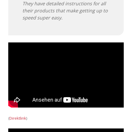
They have detailed instructions for all
their products that make getting up to
speed super easy.
(
Direktlink
)