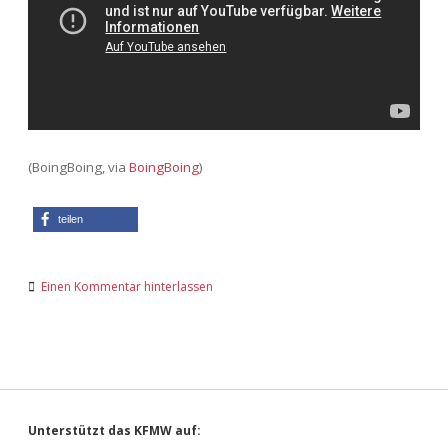
(BoingBoing, via
BoingBoing
)
teilen
Einen Kommentar hinterlassen
Sidebar
Unterstützt das KFMW auf: