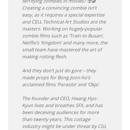
terrifying zombies in movies? 🧟🎬
Creating a convincing zombie isn’t
Adventskalender 2013
Visuelles
easy, as it requires a special expertise
and CELL Technical Art Studios are the
Adventskalender 2014
Wandnotizen
masters. Working on hugely-popular
zombie films such as ‘Train to Busan’,
Adventskalender 2015
Netflix’s ‘Kingdom’ and many more, the
small team have mastered the art of
Adventskalender 2016
making rotting flesh.
Adventskalender 2017
And they don’t just do gore – they
made props for Bong Joon-ho’s
Adventskalender 2018
acclaimed films ‘Parasite’ and ‘Okja’.
Adventskalender 2019
The founder and CEO, Hwang Hyo-
Kyun lives and breathes SFX, and has
Adventskalender 2020
been deceiving audiences for more
than twenty years. This cottage
Adventskalender 2021
industry might be under threat by CGI,