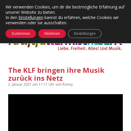
Wir verwenden Cookies, um dir die bestmögliche Erfahrung auf
unserer Website zu bieten.
Menü
Kategorien
Dropdown-
In den
Einstellungen
kannst du erfahren, welche Cookies wir
öffnen
Menü
verwenden oder sie ausschalten.
öffnen
24 Hours Chilling
KFMW-Disco
Zustimmen
Ablehnen
Einstellungen
Die Wende
Dates
Instagrams
Doku
The KLF bringen ihre Musik
KFMW-Disco
Contact
zurück ins Netz
Adventskalender
kfmw.stuff
Dropdown-
2. Januar 2021
um 11:11 Uhr
von
Ronny
Menü
öffnen
Adventskalender 2010
Kopfkinomusik
facebook
instagram
rss
soundcloud
vimeo
Bluesky
Adventskalender 2011
Nur mal so
Adventskalender 2012
Täglicher Sinnwahn