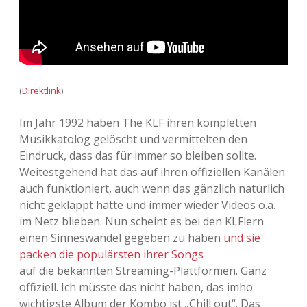
Adventskalender 2013
Visuelles
Adventskalender 2014
Wandnotizen
Adventskalender 2015
(
Direktlink
)
Adventskalender 2016
Im Jahr 1992 haben The KLF ihren kompletten
Musikkatolog gelöscht und vermittelten den
Adventskalender 2017
Eindruck, dass das für immer so bleiben sollte.
Weitestgehend hat das auf ihren offiziellen Kanälen
Adventskalender 2018
auch funktioniert, auch wenn das gänzlich natürlich
nicht geklappt hatte und immer wieder Videos o.ä.
Adventskalender 2019
im Netz blieben. Nun scheint es bei den KLFlern
einen Sinneswandel gegeben zu haben
und sie
Adventskalender 2020
packen die populärsten ihrer Songs
auf die bekannten Streaming-Plattformen. Ganz
Adventskalender 2021
offiziell. Ich müsste das nicht haben, das imho
wichtigste Album der Kombo ist „Chill out“. Das