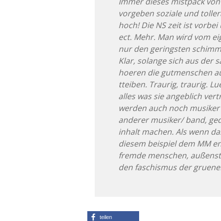
Immer dieses mistpack von 
vorgeben soziale und toll
hoch! Die NS zeit ist vorbei
ect. Mehr. Man wird vom e
nur den geringsten schimme
Klar, solange sich aus der 
hoeren die gutmenschen auc
tteiben. Traurig, traurig. L
alles was sie angeblich ver
werden auch noch musiker b
anderer musiker/ band, ge
inhalt machen. Als wenn das
diesem beispiel dem MM e
fremde menschen, außenst
den faschismus der gruene
teilen