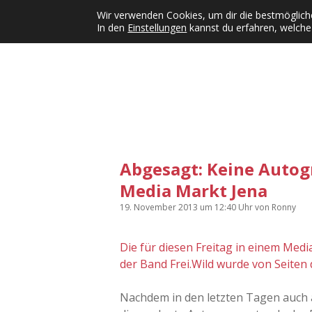
Wir verwenden Cookies, um dir die bestmögliche
In den
Einstellungen
kannst du erfahren, welche
Kategorien
KFMW-Disco
Dates
Inst
Dropdown-Menü öffnen
Abgesagt: Keine Autog
Media Markt Jena
19. November 2013
um 12:40 Uhr
von
Ronny
Die für diesen Freitag in einem Med
der Band Frei.Wild wurde von Seiten
Nachdem in den letzten Tagen auch 