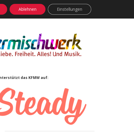
Ablehnen
Einstellungen
facebook
instagram
rss
soundcloud
vimeo
Bluesky
Sidebar
nterstützt das KFMW auf: