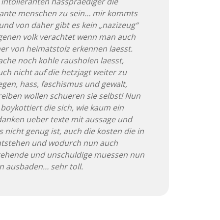
intolleranten hasspraediger die
erante menschen zu sein… mir kommts
 und von daher gibt es kein „nazizeug“
igenen volk verachtet wenn man auch
r von heimatstolz erkennen laesst.
sache noch kohle rausholen laesst,
h nicht auf die hetzjagt weiter zu
uegen, hass, faschismus und gewalt,
treiben wollen schueren sie selbst! Nun
oykottiert die sich, wie kaum ein
danken ueber texte mit aussage und
 nicht genug ist, auch die kosten die in
ntstehen und wodurch nun auch
ehende und unschuldige muessen nun
n ausbaden… sehr toll.