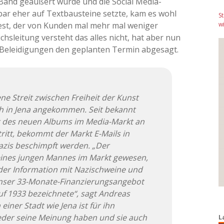
and geäußert wurde und die Social Media-
ar eher auf Textbausteine setzte, kam es wohl
S
stest, der von Kunden mal mehr mal weniger
wi
hsleitung versteht das alles nicht, hat aber nun
Beleidigungen den geplanten Termin abgesagt.
e Streit zwischen Freiheit der Kunst
h in Jena angekommen. Seit bekannt
art des neuen Albums im Media-Markt an
ritt, ­bekommt der Markt E-Mails in
Nazis beschimpft werden. „Der
 eines jungen Mannes im Markt gewesen,
der Information mit Nazischweine und
unser 33-Monate-Finanzierungsangebot
uf 1933 bezeichnete“, sagt Andreas
 einer Stadt wie Jena ist für ihn
jeder seine Meinung haben und sie auch
L