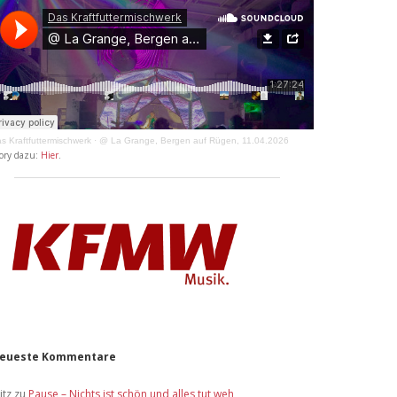
s Kraftfuttermischwerk
·
@ La Grange, Bergen auf Rügen, 11.04.2026
ory dazu:
Hier
.
eueste Kommentare
itz
zu
Pause – Nichts ist schön und alles tut weh