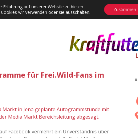
 Erfahrung auf unserer Website zu bieten.
Zustimmen
 Cookies wir verwenden oder sie ausschalten.
agrams
Contact
Adventskalender
Dropdown-Menü öffnen
ramme für Frei.Wild-Fans im
U
ia Markt in Jena geplante Autogrammstunde mit
 der Media Markt Bereichsleitung abgesagt.
auf Facebook vermehrt ein Unverständnis über