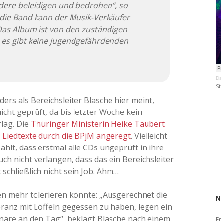
ndere beleidigen und bedrohen“, so
die Band kann der Musik-Verkäufer
Das Album ist von den zuständigen
 es gibt keine jugendgefährdenden
Da
St
nders als Bereichsleiter Blasche hier meint,
icht geprüft, da bis letzter Woche kein
lag. Die
Thüringer Ministerin Heike Taubert
er Liedtexte durch die BPjM angeregt
. Vielleicht
hlt, dass erstmal alle CDs ungeprüft in ihre
h nicht verlangen, dass das ein Bereichsleiter
 schließlich nicht sein Job. Ähm…
ten mehr tolerieren könnte: „Ausgerechnet die
N
eranz mit Löffeln gegessen zu haben, legen ein
näre an den Tag“, beklagt Blasche nach einem
Fr