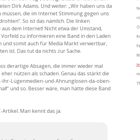
ten Dirk Adams. Und weiter: „Wir haben uns da
N
en müssen, die im Internet Stimmung gegen uns
r
ohten“. So ist das nämlich. Die linken
O
e aus dem Internet! Nicht etwa der Umstand,
m Vorfeld zu informieren eine Band in den Laden
R
ch und somit auch für Media Markt verwertbar,
F
en ist. Das tut da nichts zur Sache.
M
Je
ass derartige Absagen, die immer wieder mal
 eher nützen als schaden. Genau das stärkt die
m
en-ihr-Lügenmedien-und-Ahnunglosen-da-oben-
T
mal!“ und so. Besser wäre, man hätte diese Band
rtikel. Man kennt das ja.