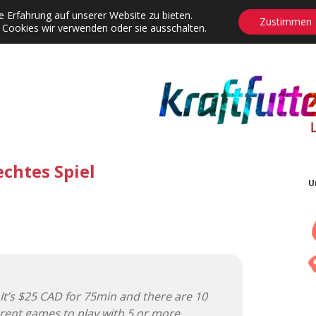
 Erfahrung auf unserer Website zu bieten.
Zustimmen
 Cookies wir verwenden oder sie ausschalten.
agrams
Contact
Adventskalender
Dropdown-Menü öffnen
echtes Spiel
U
. It’s $25 CAD for 75min and there are 10
erent games to play with 5 or more