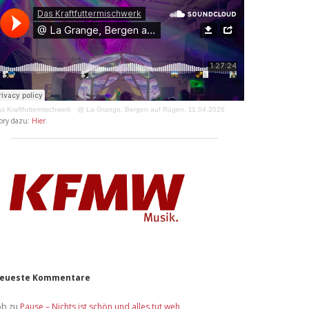
s Kraftfuttermischwerk
·
@ La Grange, Bergen auf Rügen, 11.04.2026
ory dazu:
Hier
.
eueste Kommentare
ob
zu
Pause – Nichts ist schön und alles tut weh