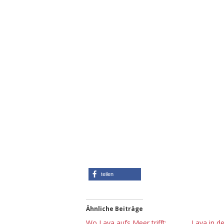
teilen
Ähnliche Beiträge
Wo Lava aufs Meer trifft:
Lava in d