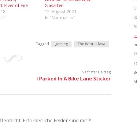
: River of Fire
Glasarten
O
018
12. August 2021
les"
In "Nur mal so"
R
M
Je
Tagged
gaming
The floor is lava
m
T
T
Nächster Beitrag
B
I Parked In A Bike Lane Sticker
A
fentlicht.
Erforderliche Felder sind mit
*