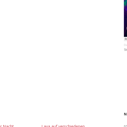
Da
St
N
er Nacht,
Lava auf verschiedenen
r