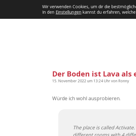
Wir verwenden Cookies, um dir die bestmögliche
In den
Einstellungen
kannst du erfahren, welche
Kategorien
KFMW-Disco
Dates
Inst
Dropdown-Menü öffnen
Der Boden ist Lava als 
15. November 2022
um 13:24 Uhr
von
Ronny
Würde ich wohl ausprobieren.
The place is called Activate
different rooms with 4 diff