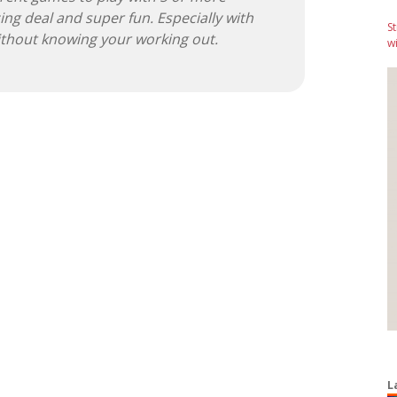
azing deal and super fun. Especially with
S
ithout knowing your working out.
wi
L