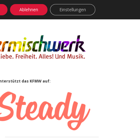
Ablehnen
Einstellungen
facebook
instagram
rss
soundcloud
vimeo
Bluesky
Sidebar
nterstützt das KFMW auf: