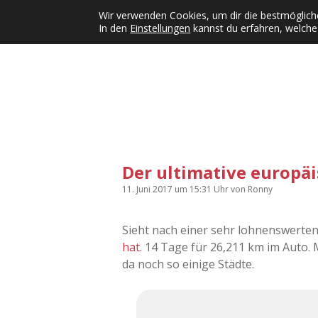
Wir verwenden Cookies, um dir die bestmögliche
In den
Einstellungen
kannst du erfahren, welche
Kategorien
KFMW-Disco
Dates
Inst
Dropdown-Menü öffnen
Der ultimative europäi
11. Juni 2017
um 15:31 Uhr
von
Ronny
Sieht nach einer sehr lohnenswerten 
hat
. 14 Tage für 26,211 km im Auto.
da noch so einige Städte.