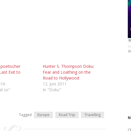
Da
St
l-poetischer
Hunter S. Thompson Doku:
Last Exit to
Fear and Loathing on the
e
Road to Hollywood
016
12. Juni 2011
al so"
In "Doku"
Tagged
Europe
Road Trip
Travelling
N
C