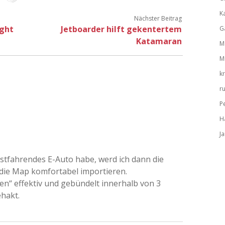
K
Nächster Beitrag
ight
Jetboarder hilft gekentertem
G
Katamaran
M
M
k
r
P
H
J
stfahrendes E-Auto habe, werd ich dann die
die Map komfortabel importieren.
n“ effektiv und gebündelt innerhalb von 3
hakt.