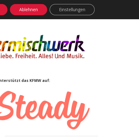
Ablehnen
Einstellungen
facebook
instagram
rss
soundcloud
vimeo
Bluesky
Sidebar
nterstützt das KFMW auf: