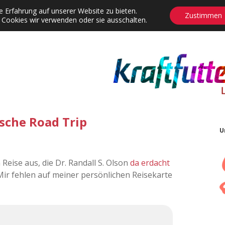
 Erfahrung auf unserer Website zu bieten.
Zustimmen
 Cookies wir verwenden oder sie ausschalten.
agrams
Contact
Adventskalender
Dropdown-Menü öffnen
sche Road Trip
U
Reise aus, die Dr. Randall S. Olson
da erdacht
 Mir fehlen auf meiner persönlichen Reisekarte