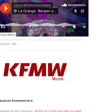
s Kraftfuttermischwerk
·
@ La Grange, Bergen auf Rügen, 11.04.2026
ory dazu:
Hier
.
eueste Kommentare
hristian Vogel
zu
Pause – Nichts ist schön und alles tut weh