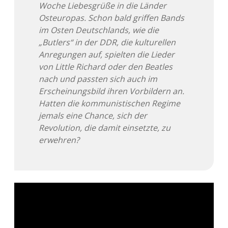
Woche Liebesgrüße in die Länder
Adventskalender 2022
Osteuropas. Schon bald griffen Bands
im Osten Deutschlands, wie die
Adventskalender 2023
„Butlers“ in der DDR, die kulturellen
Anregungen auf, spielten die Lieder
Adventskalender 2024
von Little Richard oder den Beatles
nach und passten sich auch im
Erscheinungsbild ihren Vorbildern an.
Hatten die kommunistischen Regime
jemals eine Chance, sich der
Revolution, die damit einsetzte, zu
erwehren?