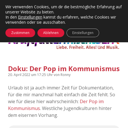
Wir verwenden Cookies, um dir die bestmögliche Erfahrung auf
unserer Website zu bieten.
Menü
Kategorien
Dropdown-
In den
Einstellungen
kannst du erfahren, welche Cookies wir
öffnen
Menü
verwenden oder sie ausschalten.
öffnen
24 Hours Chilling
KFMW-Disco
Zustimmen
Ablehnen
Einstellungen
Die Wende
Dates
Instagrams
Doku
Doku: Der Pop im Kommunismus
KFMW-Disco
Contact
20. April 2022
um 17:25 Uhr
von
Ronny
Adventskalender
kfmw.stuff
Dropdown-
Menü
Urlaub ist ja auch immer Zeit für Dokumentation,
öffnen
für die mir manchmal halt einfach die Zeit fehlt. So
Adventskalender 2010
Kopfkinomusik
facebook
instagram
rss
soundcloud
vimeo
Bluesky
wie für diese hier wahrscheinlich:
Der Pop im
Kommunismus
. Westliche Jugendkulturen hinter
Adventskalender 2011
Nur mal so
dem eisernen Vorhang.
Adventskalender 2012
Täglicher Sinnwahn