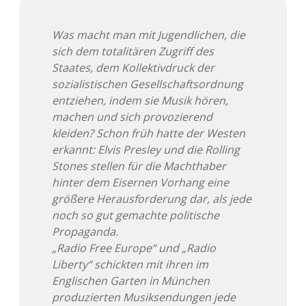
Adventskalender 2013
Visuelles
Was macht man mit Jugendlichen, die
sich dem totalitären Zugriff des
Adventskalender 2014
Wandnotizen
Staates, dem Kollektivdruck der
sozialistischen Gesellschaftsordnung
Adventskalender 2015
entziehen, indem sie Musik hören,
machen und sich provozierend
Adventskalender 2016
kleiden? Schon früh hatte der Westen
erkannt: Elvis Presley und die Rolling
Adventskalender 2017
Stones stellen für die Machthaber
hinter dem Eisernen Vorhang eine
Adventskalender 2018
größere Herausforderung dar, als jede
noch so gut gemachte politische
Adventskalender 2019
Propaganda.
„Radio Free Europe“ und „Radio
Adventskalender 2020
Liberty“ schickten mit ihren im
Englischen Garten in München
Adventskalender 2021
produzierten Musiksendungen jede