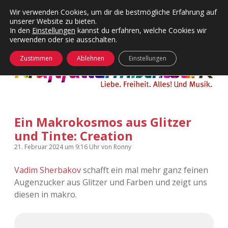
Wir verwenden Cookies, um dir die bestmögliche Erfahrung auf
unserer Website zu bieten.
Menü
Kategorien
Dropdown-
In den
Einstellungen
kannst du erfahren, welche Cookies wir
öffnen
Menü
verwenden oder sie ausschalten.
öffnen
24 Hours Chilling
KFMW-Disco
Zustimmen
Ablehnen
Einstellungen
Die Wende
Dates
Instagrams
Doku
Ein Makrokosmos aus Glitzer
KFMW-Disco
Contact
und Tinte: Creation
Adventskalender
kfmw.stuff
Dropdown-
21. Februar 2024
um 9:16 Uhr
von
Ronny
Menü
öffnen
Vadim Sherbakov
schafft ein mal mehr ganz feinen
Adventskalender 2010
Kopfkinomusik
facebook
instagram
rss
soundcloud
vimeo
Bluesky
Augenzucker aus Glitzer und Farben und zeigt uns
diesen in makro.
Adventskalender 2011
Nur mal so
Adventskalender 2012
Täglicher Sinnwahn