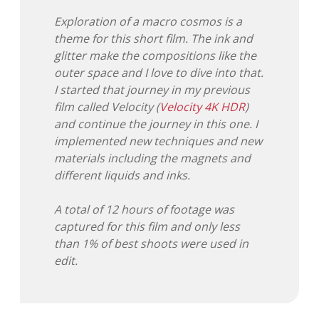
Exploration of a macro cosmos is a
Adventskalender 2013
Visuelles
theme for this short film. The ink and
glitter make the compositions like the
Adventskalender 2014
Wandnotizen
outer space and I love to dive into that.
I started that journey in my previous
Adventskalender 2015
film called Velocity (
Velocity 4K HDR
)
and continue the journey in this one. I
Adventskalender 2016
implemented new techniques and new
materials including the magnets and
Adventskalender 2017
different liquids and inks.
Adventskalender 2018
A total of 12 hours of footage was
captured for this film and only less
Adventskalender 2019
than 1% of best shoots were used in
edit.
Adventskalender 2020
Adventskalender 2021