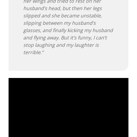
her wings and tried to rest on her
husband’s head, but then her legs
Adventskalender 2013
Visuelles
slipped and she became unstable,
slipping between my husband’s
Adventskalender 2014
Wandnotizen
glasses, and finally kicking my husband
and flying away. But it’s funny, I can’t
Adventskalender 2015
stop laughing and my laughter is
terrible.“
Adventskalender 2016
Adventskalender 2017
Adventskalender 2018
Adventskalender 2019
Adventskalender 2020
Adventskalender 2021