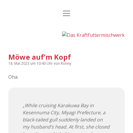
Menü
Kategorien
Dropdown-
öffnen
Menü
öffnen
24 Hours Chilling
KFMW-Disco
Die Wende
Dates
Möwe auf’m Kopf
Instagrams
Doku
18. Mai 2023
um 10:40 Uhr
von
Ronny
KFMW-Disco
Contact
Oha.
Adventskalender
kfmw.stuff
Dropdown-
Menü
öffnen
Adventskalender 2010
Kopfkinomusik
facebook
instagram
rss
soundcloud
vimeo
Bluesky
„While cruising Karakuwa Bay in
Kesennuma City, Miyagi Prefecture, a
Adventskalender 2011
Nur mal so
black-tailed gull suddenly landed on
my husband’s head. At first, she closed
Adventskalender 2012
Täglicher Sinnwahn