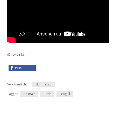
Adventskalender 2022
Adventskalender 2023
Adventskalender 2024
(
Direktlink
)
teilen
Veröffentlicht in
Nur mal so
Tagged
Animals
Birds
Seagull