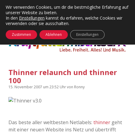
Wir verwenden Cookies, um dir die bestmögliche Erfahrung auf
unserer Website zu bieten.
Menü
Kategorien
Dropdown-
In den
Einstellungen
kannst du erfahren, welche Cookies wir
öffnen
Menü
verwenden oder sie ausschalten.
öffnen
24 Hours Chilling
KFMW-Disco
Zustimmen
Ablehnen
Einstellungen
Die Wende
Dates
Instagrams
Doku
Das
Thinner relaunch und thinner
KFMW-Disco
Contact
100
Kraftfuttermischwerk
Adventskalender
kfmw.stuff
Dropdown-
15. November 2007
um 23:52 Uhr
von
Ronny
Menü
öffnen
Beiträge
Adventskalender 2010
Kopfkinomusik
facebook
instagram
rss
soundcloud
vimeo
Bluesky
Adventskalender 2011
Nur mal so
Das beste aller weltbesten Netlabels:
thinner
geht
mit einer neuen Website ins Netz und übertrifft
Adventskalender 2012
Täglicher Sinnwahn