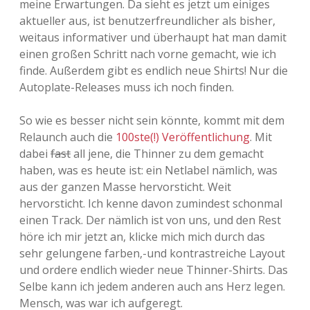
meine Erwartungen. Da sieht es jetzt um einiges
aktueller aus, ist benutzerfreundlicher als bisher,
Adventskalender 2013
Visuelles
weitaus informativer und überhaupt hat man damit
einen großen Schritt nach vorne gemacht, wie ich
Adventskalender 2014
Wandnotizen
finde. Außerdem gibt es endlich neue Shirts! Nur die
Autoplate-Releases muss ich noch finden.
Adventskalender 2015
So wie es besser nicht sein könnte, kommt mit dem
Adventskalender 2016
Relaunch auch die
100ste(!) Veröffentlichung
. Mit
dabei
fast
all jene, die Thinner zu dem gemacht
Adventskalender 2017
haben, was es heute ist: ein Netlabel nämlich, was
aus der ganzen Masse hervorsticht. Weit
Adventskalender 2018
hervorsticht. Ich kenne davon zumindest schonmal
einen Track. Der nämlich ist von uns, und den Rest
Adventskalender 2019
höre ich mir jetzt an, klicke mich mich durch das
sehr gelungene farben,-und kontrastreiche Layout
Adventskalender 2020
und ordere endlich wieder neue Thinner-Shirts. Das
Selbe kann ich jedem anderen auch ans Herz legen.
Adventskalender 2021
Mensch, was war ich aufgeregt.