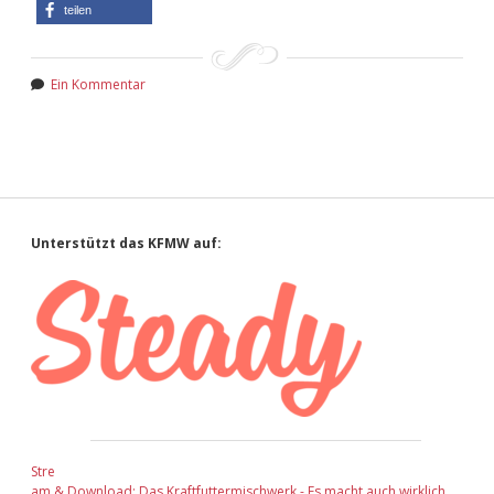
teilen
Ein Kommentar
Sidebar
Unterstützt das KFMW auf:
Stre
am & Download: Das Kraftfuttermischwerk - Es macht auch wirklich