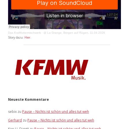
Das Kraftfuttermischwerk
·
@ La Grange, Bergen auf Rügen, 11.04.2026
Story dazu:
Hier
.
Neueste Kommentare
sebix
zu
Pause – Nichts ist schön und alles tut weh
Gerhard
zu
Pause – Nichts ist schön und alles tut weh
Ken U. Diggit
zu
Pause – Nichts ist schön und alles tut weh