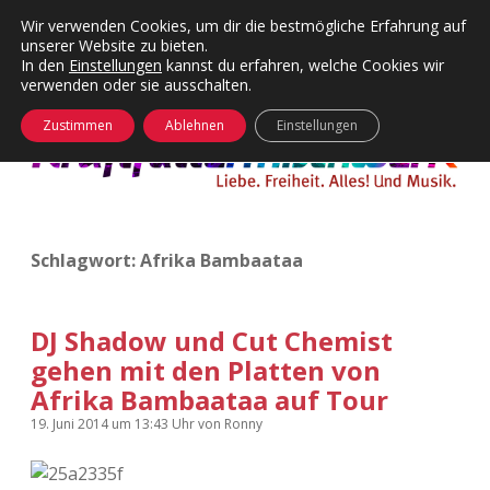
Wir verwenden Cookies, um dir die bestmögliche Erfahrung auf
unserer Website zu bieten.
Menü
Kategorien
Dropdown-
In den
Einstellungen
kannst du erfahren, welche Cookies wir
öffnen
Menü
verwenden oder sie ausschalten.
öffnen
24 Hours Chilling
KFMW-Disco
Zustimmen
Ablehnen
Einstellungen
Die Wende
Dates
Instagrams
Doku
Schlagwort:
Afrika Bambaataa
KFMW-Disco
Contact
Adventskalender
kfmw.stuff
Dropdown-
Menü
DJ Shadow und Cut Chemist
öffnen
gehen mit den Platten von
Adventskalender 2010
Kopfkinomusik
facebook
instagram
rss
soundcloud
vimeo
Bluesky
Afrika Bambaataa auf Tour
Adventskalender 2011
Nur mal so
19. Juni 2014
um 13:43 Uhr
von
Ronny
Adventskalender 2012
Täglicher Sinnwahn