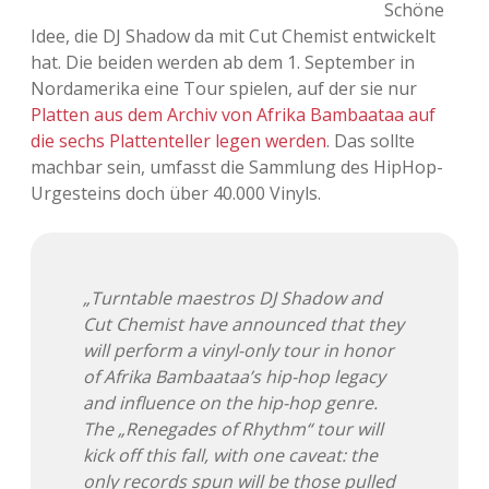
Schöne
Adventskalender 2013
Visuelles
Idee, die DJ Shadow da mit Cut Chemist entwickelt
hat. Die beiden werden ab dem 1. September in
Adventskalender 2014
Wandnotizen
Nordamerika eine Tour spielen, auf der sie nur
Platten aus dem Archiv von Afrika Bambaataa auf
Adventskalender 2015
die sechs Plattenteller legen werden
. Das sollte
machbar sein, umfasst die Sammlung des HipHop-
Adventskalender 2016
Urgesteins doch über 40.000 Vinyls.
Adventskalender 2017
Adventskalender 2018
„Turntable maestros DJ Shadow and
Cut Chemist have announced that they
Adventskalender 2019
will perform a vinyl-only tour in honor
of Afrika Bambaataa’s hip-hop legacy
Adventskalender 2020
and influence on the hip-hop genre.
The „Renegades of Rhythm“ tour will
Adventskalender 2021
kick off this fall, with one caveat: the
only records spun will be those pulled