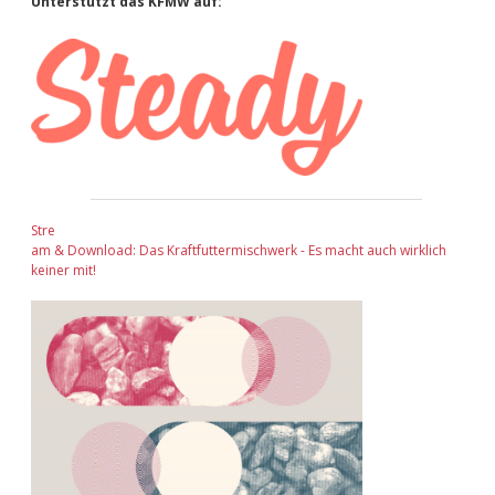
Sidebar
Unterstützt das KFMW auf:
Stre
am & Download: Das Kraftfuttermischwerk - Es macht auch wirklich
keiner mit!