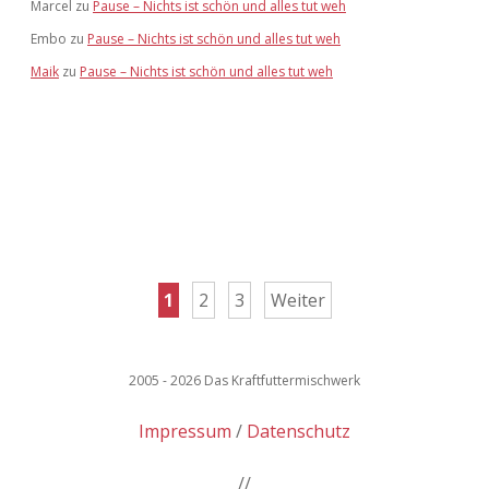
Marcel
zu
Pause – Nichts ist schön und alles tut weh
Embo
zu
Pause – Nichts ist schön und alles tut weh
Maik
zu
Pause – Nichts ist schön und alles tut weh
Seitennummerierung
1
2
3
Weiter
der
Beiträge
2005 - 2026 Das Kraftfuttermischwerk
Impressum
Datenschutz
//