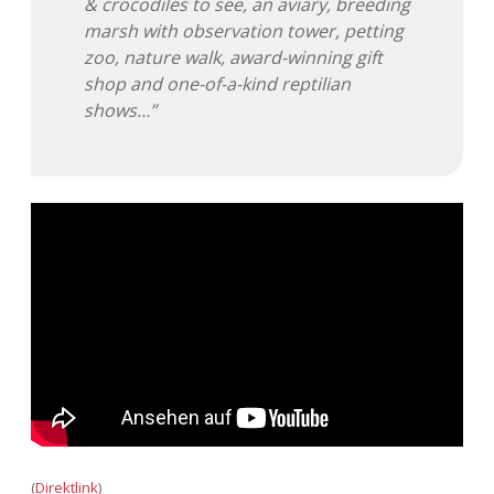
& crocodiles to see, an aviary, breeding
marsh with observation tower, petting
zoo, nature walk, award-winning gift
shop and one-of-a-kind reptilian
shows…”
(
Direktlink
)