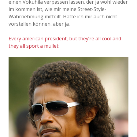
einen Vokuhila verpassen lassen, der ja wohl wieder
im kommen ist, wie mir meine Street-Style-
Adventskalender 2013
Visuelles
Wahrnehmung mitteilt. Hätte ich mir auch nicht
vorstellen können, aber ja.
Adventskalender 2014
Wandnotizen
Every american president, but they’re all cool and
Adventskalender 2015
they all sport a mullet
:
Adventskalender 2016
Adventskalender 2017
Adventskalender 2018
Adventskalender 2019
Adventskalender 2020
Adventskalender 2021