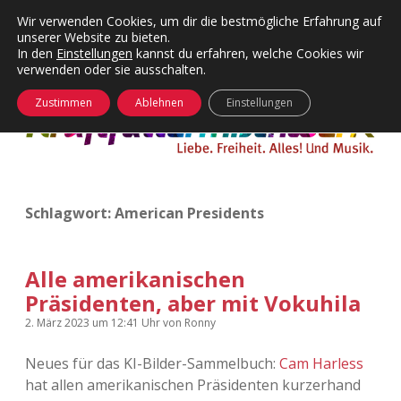
Wir verwenden Cookies, um dir die bestmögliche Erfahrung auf
unserer Website zu bieten.
Menü
Kategorien
Dropdown-
In den
Einstellungen
kannst du erfahren, welche Cookies wir
öffnen
Menü
verwenden oder sie ausschalten.
öffnen
24 Hours Chilling
KFMW-Disco
Zustimmen
Ablehnen
Einstellungen
Die Wende
Dates
Instagrams
Doku
Schlagwort:
American Presidents
KFMW-Disco
Contact
Adventskalender
kfmw.stuff
Dropdown-
Menü
Alle amerikanischen
öffnen
Präsidenten, aber mit Vokuhila
Adventskalender 2010
Kopfkinomusik
facebook
instagram
rss
soundcloud
vimeo
Bluesky
2. März 2023
um 12:41 Uhr
von
Ronny
Adventskalender 2011
Nur mal so
Neues für das KI-Bilder-Sammelbuch:
Cam Harless
hat allen amerikanischen Präsidenten kurzerhand
Adventskalender 2012
Täglicher Sinnwahn