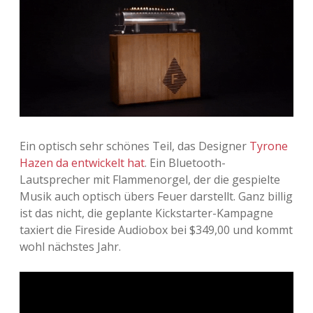
Adventskalender 2013
Visuelles
Adventskalender 2014
Wandnotizen
Adventskalender 2015
Adventskalender 2016
Ein optisch sehr schönes Teil, das Designer
Tyrone
Adventskalender 2017
Hazen da entwickelt hat
. Ein Bluetooth-
Lautsprecher mit Flammenorgel, der die gespielte
Adventskalender 2018
Musik auch optisch übers Feuer darstellt. Ganz billig
ist das nicht, die geplante Kickstarter-Kampagne
Adventskalender 2019
taxiert die Fireside Audiobox bei $349,00 und kommt
wohl nächstes Jahr.
Adventskalender 2020
Adventskalender 2021