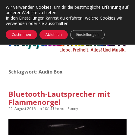
Wir verwenden Cookies, um dir die bestmögliche Erfahrung auf
unserer Website zu bieten.
Menü
Kategorien
Dropdown-
In den
Einstellungen
kannst du erfahren, welche Cookies wir
öffnen
Menü
verwenden oder sie ausschalten.
öffnen
24 Hours Chilling
KFMW-Disco
Zustimmen
Ablehnen
Einstellungen
Die Wende
Dates
Instagrams
Doku
Schlagwort:
Audio Box
KFMW-Disco
Contact
Adventskalender
kfmw.stuff
Dropdown-
Menü
Bluetooth-Lautsprecher mit
öffnen
Flammenorgel
Adventskalender 2010
Kopfkinomusik
facebook
instagram
rss
soundcloud
vimeo
Bluesky
22. August 2016
um 10:14 Uhr
von
Ronny
Adventskalender 2011
Nur mal so
Adventskalender 2012
Täglicher Sinnwahn