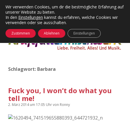
Wir verwenden Cookies, um dir die bestmögliche Erfahrung auf
unserer Website zu bieten.
Menü
Kategorien
Dropdown-
In den
Einstellungen
kannst du erfahren, welche Cookies wir
öffnen
Menü
verwenden oder sie ausschalten.
öffnen
24 Hours Chilling
KFMW-Disco
Zustimmen
Ablehnen
Einstellungen
Die Wende
Dates
Instagrams
Doku
Schlagwort:
Barbara
KFMW-Disco
Contact
Adventskalender
kfmw.stuff
Dropdown-
Menü
Fuck you, I won’t do what you
öffnen
tell me!
Adventskalender 2010
Kopfkinomusik
facebook
instagram
rss
soundcloud
vimeo
Bluesky
2. März 2014
um 17:05 Uhr
von
Ronny
Adventskalender 2011
Nur mal so
Adventskalender 2012
Täglicher Sinnwahn