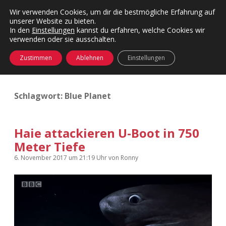
Wir verwenden Cookies, um dir die bestmögliche Erfahrung auf
unserer Website zu bieten.
Menü
Kategorien
Dropdown-
In den
Einstellungen
kannst du erfahren, welche Cookies wir
öffnen
Menü
verwenden oder sie ausschalten.
öffnen
24 Hours Chilling
KFMW-Disco
Zustimmen
Ablehnen
Einstellungen
Die Wende
Dates
Schlagwort:
Blue Planet
Instagrams
Doku
KFMW-Disco
Contact
Haie attackieren U-Boot in 750
Meter Tiefe
Adventskalender
kfmw.stuff
Dropdown-
Menü
6. November 2017
um 21:19 Uhr
von
Ronny
öffnen
Adventskalender 2010
Kopfkinomusik
facebook
instagram
rss
soundcloud
vimeo
Bluesky
Adventskalender 2011
Nur mal so
Adventskalender 2012
Täglicher Sinnwahn