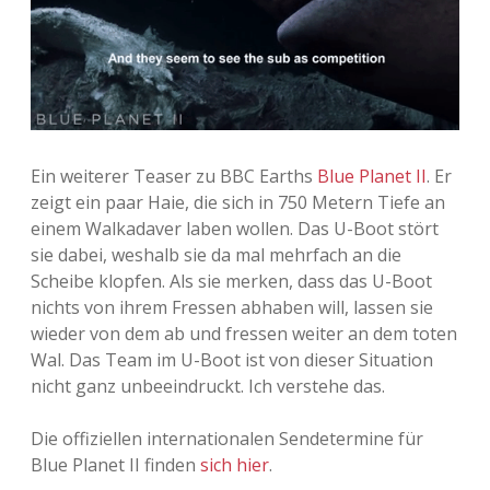
Adventskalender 2013
Visuelles
Adventskalender 2014
Wandnotizen
Adventskalender 2015
Ein weiterer Teaser zu BBC Earths
Blue Planet II
. Er
Adventskalender 2016
zeigt ein paar Haie, die sich in 750 Metern Tiefe an
einem Walkadaver laben wollen. Das U-Boot stört
Adventskalender 2017
sie dabei, weshalb sie da mal mehrfach an die
Scheibe klopfen. Als sie merken, dass das U-Boot
Adventskalender 2018
nichts von ihrem Fressen abhaben will, lassen sie
wieder von dem ab und fressen weiter an dem toten
Adventskalender 2019
Wal. Das Team im U-Boot ist von dieser Situation
nicht ganz unbeeindruckt. Ich verstehe das.
Adventskalender 2020
Die offiziellen internationalen Sendetermine für
Adventskalender 2021
Blue Planet II finden
sich hier
.