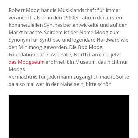
Adventskalender 2013
Visuelles
Robert Moog hat die Musiklandschaft für immer
verändert, als er in den 1960er Jahren den ersten
Adventskalender 2014
Wandnotizen
kommerziellen Synthesizer entwickelte und auf den
Markt brachte. Seitdem ist der Name Moog zum
Adventskalender 2015
Synonym für Synthese und legendäre Hardware wie
den Minimoog geworden. Die Bob Moog
Adventskalender 2016
Foundation hat in Asheville, North Carolina, jetzt
das Moogseum
eröffnet. Ein Museum, das nicht nur
Adventskalender 2017
Moogs
Vermächtnis für jedermann zugänglich macht. Sollte
Adventskalender 2018
da also mal wer in der Nähe sein; bitte schön.
Adventskalender 2019
Adventskalender 2020
Adventskalender 2021