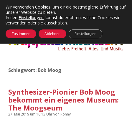
Wir verwenden Cookies, um dir die bestmögliche Erfahrung auf
unserer Website zu bieten.
Menü
Kategorien
Dropdown-
In den
Einstellungen
kannst du erfahren, welche Cookies wir
öffnen
Menü
verwenden oder sie ausschalten.
öffnen
24 Hours Chilling
KFMW-Disco
Zustimmen
Ablehnen
Einstellungen
Die Wende
Dates
Instagrams
Doku
Schlagwort:
Bob Moog
KFMW-Disco
Contact
Adventskalender
kfmw.stuff
Dropdown-
Menü
Synthesizer-Pionier Bob Moog
öffnen
bekommt ein eigenes Museum:
Adventskalender 2010
Kopfkinomusik
facebook
instagram
rss
soundcloud
vimeo
Bluesky
The Moogseum
Adventskalender 2011
Nur mal so
27. Mai 2019
um 16:13 Uhr
von
Ronny
Adventskalender 2012
Täglicher Sinnwahn