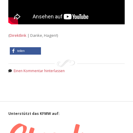
Adventskalender 2022
Adventskalender 2023
Adventskalender 2024
(
Direktlink
| Danke, Hagen!)
teilen
Einen Kommentar hinterlassen
Sidebar
Unterstützt das KFMW auf: