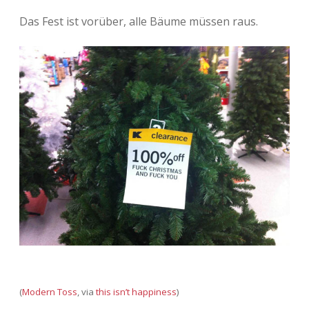
Das Fest ist vorüber, alle Bäume müssen raus.
(
Modern Toss
, via
this isn’t happiness
)