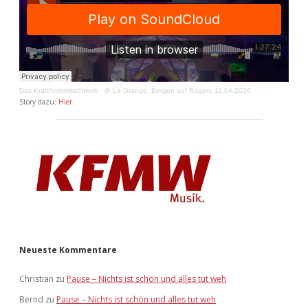
Das Kraftfuttermischwerk
·
@ La Grange, Bergen auf Rügen, 11.04.2026
Story dazu:
Hier
.
Neueste Kommentare
Christian
zu
Pause – Nichts ist schön und alles tut weh
Bernd
zu
Pause – Nichts ist schön und alles tut weh