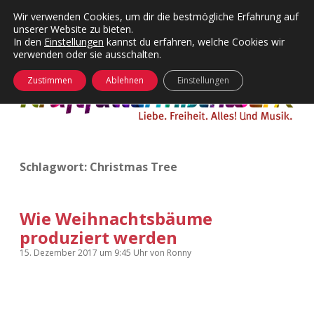
Wir verwenden Cookies, um dir die bestmögliche Erfahrung auf
unserer Website zu bieten.
Menü
Kategorien
Dropdown-
In den
Einstellungen
kannst du erfahren, welche Cookies wir
öffnen
Menü
verwenden oder sie ausschalten.
öffnen
24 Hours Chilling
KFMW-Disco
Zustimmen
Ablehnen
Einstellungen
Die Wende
Dates
Instagrams
Doku
Schlagwort:
Christmas Tree
KFMW-Disco
Contact
Adventskalender
kfmw.stuff
Dropdown-
Menü
Wie Weihnachtsbäume
öffnen
produziert werden
Adventskalender 2010
Kopfkinomusik
facebook
instagram
rss
soundcloud
vimeo
Bluesky
15. Dezember 2017
um 9:45 Uhr
von
Ronny
Adventskalender 2011
Nur mal so
Adventskalender 2012
Täglicher Sinnwahn