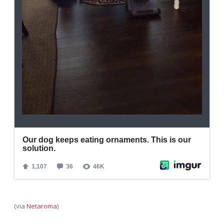
(via
Netaroma
)