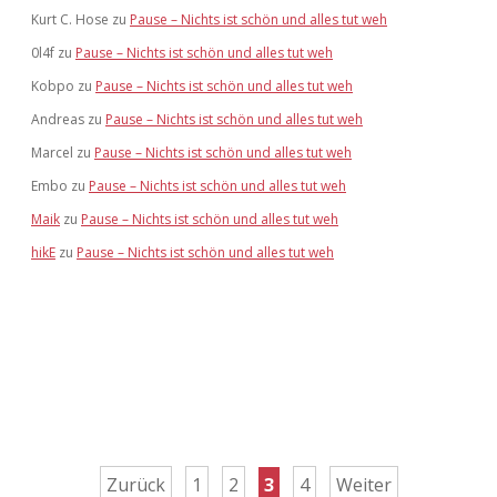
Kurt C. Hose
zu
Pause – Nichts ist schön und alles tut weh
0l4f
zu
Pause – Nichts ist schön und alles tut weh
Kobpo
zu
Pause – Nichts ist schön und alles tut weh
Andreas
zu
Pause – Nichts ist schön und alles tut weh
Marcel
zu
Pause – Nichts ist schön und alles tut weh
Embo
zu
Pause – Nichts ist schön und alles tut weh
Maik
zu
Pause – Nichts ist schön und alles tut weh
hikE
zu
Pause – Nichts ist schön und alles tut weh
Seitennummerierung
Zurück
1
2
3
4
Weiter