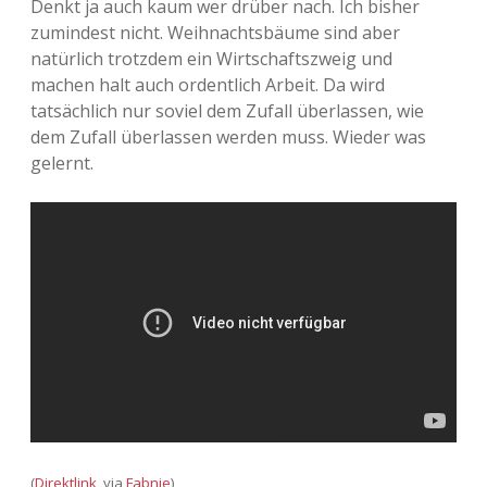
Denkt ja auch kaum wer drüber nach. Ich bisher
zumindest nicht. Weihnachtsbäume sind aber
Adventskalender 2013
Visuelles
natürlich trotzdem ein Wirtschaftszweig und
machen halt auch ordentlich Arbeit. Da wird
Adventskalender 2014
Wandnotizen
tatsächlich nur soviel dem Zufall überlassen, wie
dem Zufall überlassen werden muss. Wieder was
Adventskalender 2015
gelernt.
Adventskalender 2016
Adventskalender 2017
Adventskalender 2018
Adventskalender 2019
Adventskalender 2020
Adventskalender 2021
(
Direktlink
, via
Fabnie
)