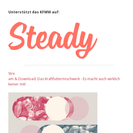
Adventskalender 2022
Sidebar
Unterstützt das KFMW auf:
Adventskalender 2023
Adventskalender 2024
Stre
am & Download: Das Kraftfuttermischwerk - Es macht auch wirklich
keiner mit!