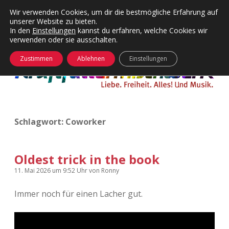
Wir verwenden Cookies, um dir die bestmögliche Erfahrung auf
unserer Website zu bieten.
Menü
Kategorien
Dropdown-
In den
Einstellungen
kannst du erfahren, welche Cookies wir
öffnen
Menü
verwenden oder sie ausschalten.
öffnen
24 Hours Chilling
KFMW-Disco
Zustimmen
Ablehnen
Einstellungen
Die Wende
Dates
Instagrams
Doku
Schlagwort:
Coworker
KFMW-Disco
Contact
Adventskalender
kfmw.stuff
Dropdown-
Menü
Oldest trick in the book
öffnen
Adventskalender 2010
Kopfkinomusik
11. Mai 2026
um 9:52 Uhr
von
Ronny
facebook
instagram
rss
soundcloud
vimeo
Bluesky
Immer noch für einen Lacher gut.
Adventskalender 2011
Nur mal so
Adventskalender 2012
Täglicher Sinnwahn