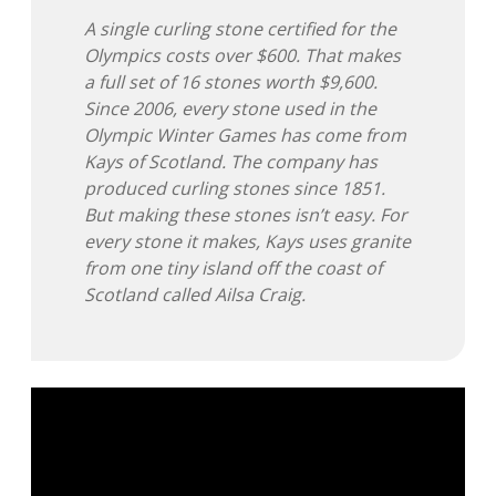
A single curling stone certified for the
Olympics costs over $600. That makes
a full set of 16 stones worth $9,600.
Since 2006, every stone used in the
Olympic Winter Games has come from
Kays of Scotland. The company has
produced curling stones since 1851.
But making these stones isn’t easy. For
every stone it makes, Kays uses granite
from one tiny island off the coast of
Scotland called Ailsa Craig.