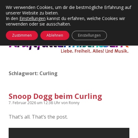
Wir verwenden Cookies, um dir die bestmögliche Erfahrung auf
unserer Website zu bieten.
Menü
Kategorien
Dropdown-
In den
Einstellungen
kannst du erfahren, welche Cookies wir
öffnen
Menü
verwenden oder sie ausschalten.
öffnen
24 Hours Chilling
KFMW-Disco
Zustimmen
Ablehnen
Einstellungen
Die Wende
Dates
Instagrams
Doku
Schlagwort:
Curling
KFMW-Disco
Contact
Adventskalender
kfmw.stuff
Dropdown-
Menü
Snoop Dogg beim Curling
öffnen
Adventskalender 2010
Kopfkinomusik
7. Februar 2026
um 12:38 Uhr
von
Ronny
facebook
instagram
rss
soundcloud
vimeo
Bluesky
That’s all. That’s the post.
Adventskalender 2011
Nur mal so
Adventskalender 2012
Täglicher Sinnwahn