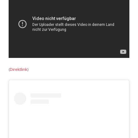
Adventskalender 2013
Visuelles
Adventskalender 2014
Wandnotizen
Adventskalender 2015
Adventskalender 2016
Adventskalender 2017
(
Direktlink
)
Adventskalender 2018
Adventskalender 2019
Adventskalender 2020
Adventskalender 2021