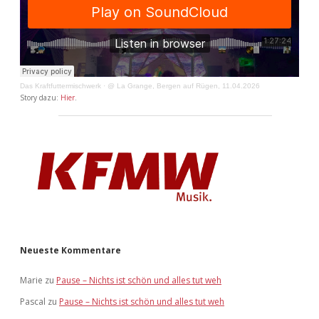
Das Kraftfuttermischwerk
·
@ La Grange, Bergen auf Rügen, 11.04.2026
Story dazu:
Hier
.
Neueste Kommentare
Marie
zu
Pause – Nichts ist schön und alles tut weh
Pascal
zu
Pause – Nichts ist schön und alles tut weh