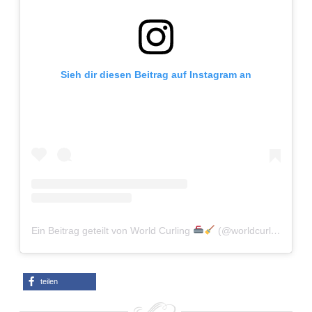
Adventskalender 2022
Adventskalender 2023
Sieh dir diesen Beitrag auf Instagram an
Adventskalender 2024
Ein Beitrag geteilt von World Curling
(@worldcurling)
teilen