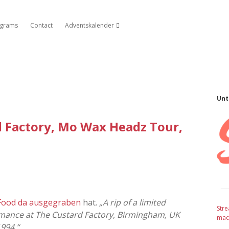
agrams
Contact
Adventskalender
Dropdown-Menü öffnen
S
Unt
d Factory, Mo Wax Headz Tour,
Food da ausgegraben
hat.
„A rip of a limited
Stre
ormance at The Custard Factory, Birmingham, UK
mach
994.“