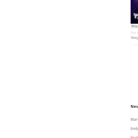
Das K
Stor
Neu
Mar
Em
Mai