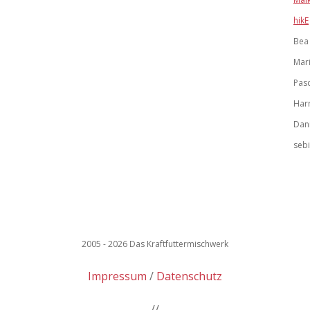
hikE
Bea
Mar
Pasc
Har
Dani
sebi
2005 - 2026 Das Kraftfuttermischwerk
Impressum
Datenschutz
//