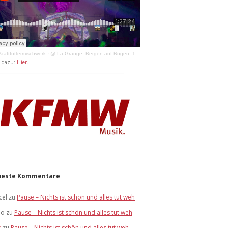
raftfuttermischwerk
·
@ La Grange, Bergen auf Rügen, 11.04.2026
y dazu:
Hier
.
este Kommentare
cel
zu
Pause – Nichts ist schön und alles tut weh
bo
zu
Pause – Nichts ist schön und alles tut weh
k
zu
Pause – Nichts ist schön und alles tut weh