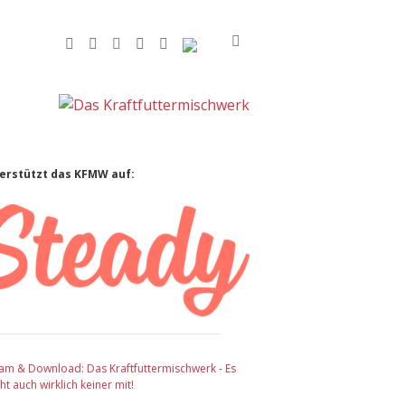
facebook
instagram
rss
soundcloud
vimeo
Bluesky
idebar
erstützt das KFMW auf:
am & Download: Das Kraftfuttermischwerk - Es
t auch wirklich keiner mit!