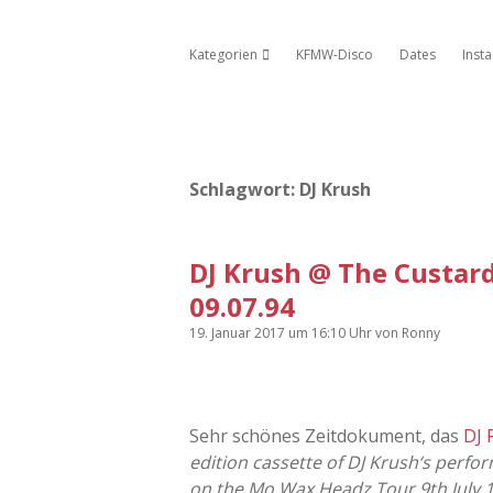
Kategorien
KFMW-Disco
Dates
Inst
Dropdown-Menü öffnen
Schlagwort:
DJ Krush
DJ Krush @ The Custar
09.07.94
19. Januar 2017
um 16:10 Uhr
von
Ronny
Sehr schönes Zeitdokument, das
DJ 
edition cassette of DJ Krush‘s perf
on the Mo Wax Headz Tour 9th July 1