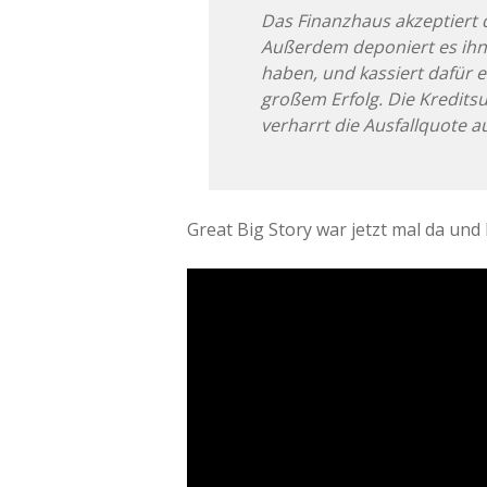
Das Finanzhaus akzeptiert d
Außerdem deponiert es ihn 
haben, und kassiert dafür e
großem Erfolg. Die Kreditsu
verharrt die Ausfallquote a
Great Big Story war jetzt mal da und 