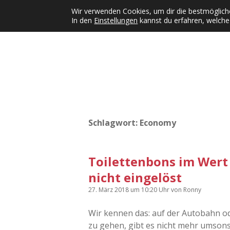
Wir verwenden Cookies, um dir die bestmögliche
In den
Einstellungen
kannst du erfahren, welche
Kategorien
KFMW-Disco
Dates
Inst
Dropdown-Menü öffnen
Schlagwort:
Economy
Toilettenbons im Wert
nicht eingelöst
27. März 2018
um 10:20 Uhr
von
Ronny
Wir kennen das: auf der Autobahn o
zu gehen, gibt es nicht mehr umsonst