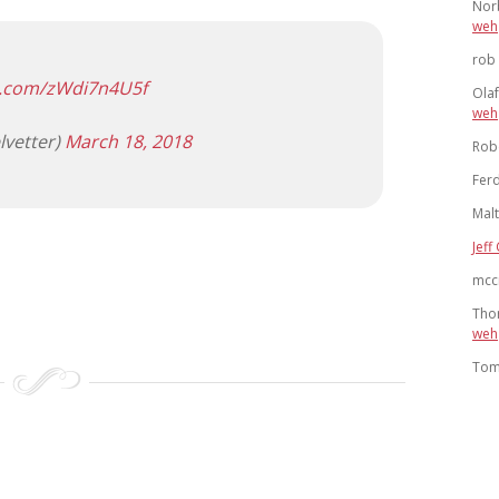
Nor
weh
rob
er.com/zWdi7n4U5f
Ola
weh
lvetter)
March 18, 2018
Rob
Ferd
Mal
Jeff 
mcc
Tho
weh
To