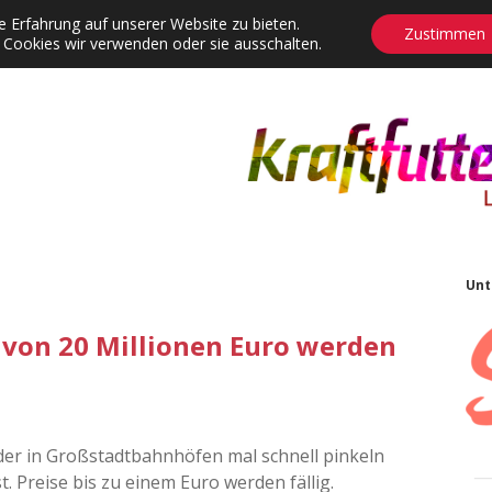
 Erfahrung auf unserer Website zu bieten.
Zustimmen
 Cookies wir verwenden oder sie ausschalten.
agrams
Contact
Adventskalender
Dropdown-Menü öffnen
S
Unt
 von 20 Millionen Euro werden
der in Großstadtbahnhöfen mal schnell pinkeln
. Preise bis zu einem Euro werden fällig.