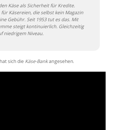
en Käse als Sicherheit für Kredite.
für Käsereien, die selbst kein Magazin
ine Gebühr. Seit 1953 tut es das. Mit
mme steigt kontinuierlich. Gleichzeitig
uf niedrigem Niveau.
hat sich die
Käse-Bank
angesehen.