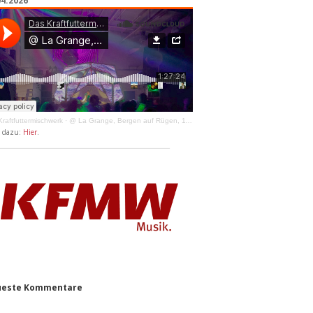
04.2026
raftfuttermischwerk
·
@ La Grange, Bergen auf Rügen, 11.04.2026
y dazu:
Hier
.
este Kommentare