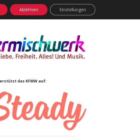
Ablehnen
Einstellungen
facebook
instagram
rss
soundcloud
vimeo
Bluesky
idebar
erstützt das KFMW auf: