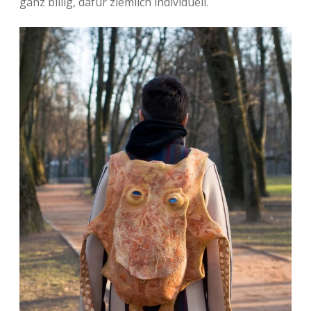
ganz billig, dafür ziemlich individuell.
Adventskalender 2013
Visuelles
Adventskalender 2014
Wandnotizen
Adventskalender 2015
Adventskalender 2016
Adventskalender 2017
Adventskalender 2018
Adventskalender 2019
Adventskalender 2020
Adventskalender 2021