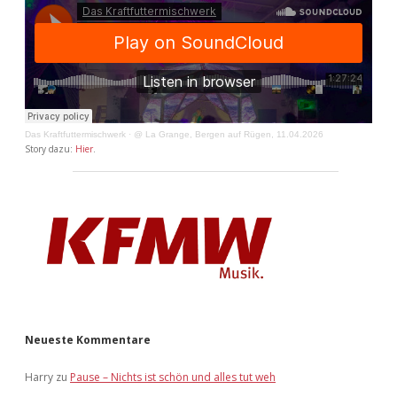
Das Kraftfuttermischwerk
·
@ La Grange, Bergen auf Rügen, 11.04.2026
Story dazu:
Hier
.
Neueste Kommentare
Harry
zu
Pause – Nichts ist schön und alles tut weh