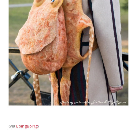
(via
BoingBoing
)