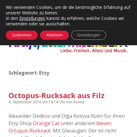
Wir verwenden Cookies, um dir die bestmögliche Erfahrung auf
unserer Website zu bieten.
Menü
Kategorien
Dropdown-
In den
Einstellungen
kannst du erfahren, welche Cookies wir
öffnen
Menü
verwenden oder sie ausschalten.
öffnen
24 Hours Chilling
KFMW-Disco
Zustimmen
Ablehnen
Einstellungen
Die Wende
Dates
Instagrams
Doku
Schlagwort:
Etsy
KFMW-Disco
Contact
Adventskalender
kfmw.stuff
Dropdown-
Menü
Octopus-Rucksack aus Filz
öffnen
Adventskalender 2010
Kopfkinomusik
8. September 2016
um 14:14 Uhr
von
Ronny
facebook
instagram
rss
soundcloud
vimeo
Bluesky
Alexander Dedkov und Olga Kotova filzen für ihren
Adventskalender 2011
Nur mal so
Etsy-Shop
Orange Cat
unter anderem
diesen
Octupus-Rucksack
. Mit Glasaugen. Der ist nicht
Adventskalender 2012
Täglicher Sinnwahn