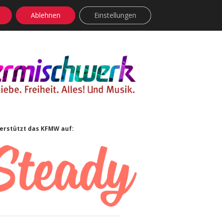
Ablehnen
Einstellungen
facebook
instagram
rss
soundcloud
vimeo
Bluesky
idebar
erstützt das KFMW auf: