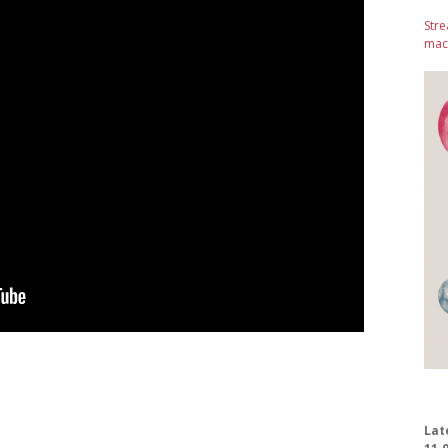
Stre
mach
Lat