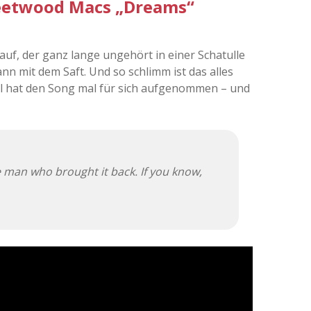
leetwood Macs „Dreams“
auf, der ganz lange ungehört in einer Schatulle
ann mit dem Saft. Und so schlimm ist das alles
l hat den Song mal für sich aufgenommen – und
he man who brought it back. If you know,