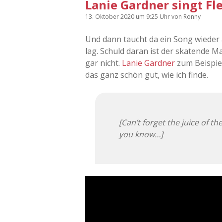
Lanie Gardner singt F
13. Oktober 2020
um 9:25 Uhr
von
Ronny
Und dann taucht da ein Song wieder 
lag. Schuld daran ist der skatende M
gar nicht.
Lanie Gardner
zum Beispie
das ganz schön gut, wie ich finde.
[Can’t forget the juice of t
you know…]