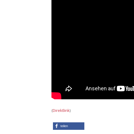
(
Direktlink
)
teilen