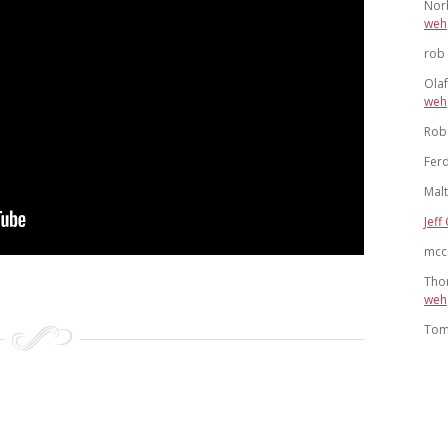
Nor
weh
rob
Ola
weh
Rob
Ferd
Mal
Jeff 
mcc
Tho
weh
To