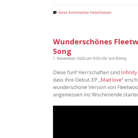
Einen Kommentar hinterlassen
Wunderschönes Fleetwo
Song
7. November 2020
um 9:50 Uhr
von
Ronny
Diese fünf Herrschaften sind
Infinity
dass ihre Debut-EP „
Mad love
“ ersch
wunderschöne Version von Fleetwoo
angemessen ins Wochenende starte