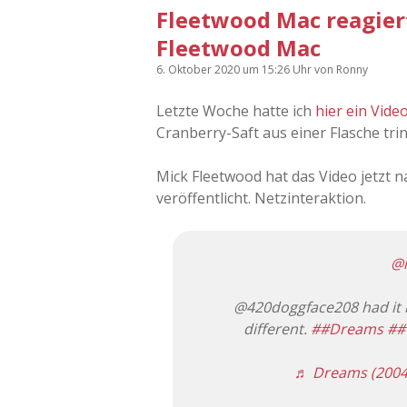
Fleetwood Mac reagiert
Fleetwood Mac
6. Oktober 2020
um 15:26 Uhr
von
Ronny
Letzte Woche hatte ich
hier ein Vide
Cranberry-Saft aus einer Flasche tr
Mick Fleetwood hat das Video jetzt 
veröffentlicht. Netzinteraktion.
@m
@420doggface208 had it r
different.
##Dreams
##
♬ Dreams (2004