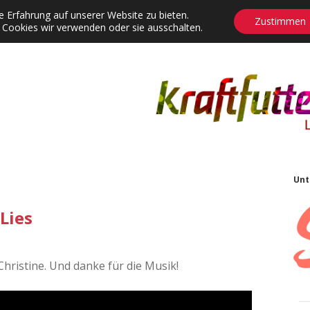
 Erfahrung auf unserer Website zu bieten.
Zustimmen
 Cookies wir verwenden oder sie ausschalten.
agrams
Contact
Adventskalender
Dropdown-Menü öffnen
S
Unt
Lies
 Christine. Und danke für die Musik!