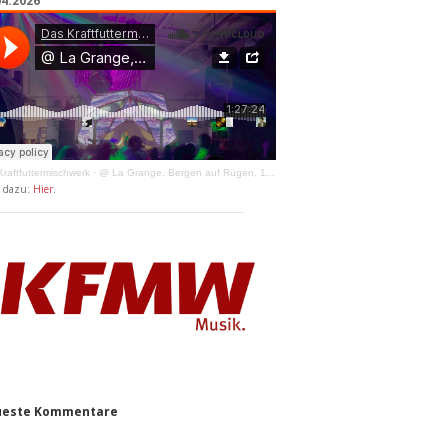
04.2026
raftfuttermischwerk
·
@ La Grange, Bergen auf Rügen, 11.04.2026
y dazu:
Hier
.
este Kommentare