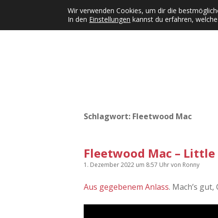
Wir verwenden Cookies, um dir die bestmögliche
In den
Einstellungen
kannst du erfahren, welche
Kategorien
KFMW-Disco
Dates
Inst
Dropdown-Menü öffnen
Schlagwort:
Fleetwood Mac
Fleetwood Mac – Little 
1. Dezember 2022
um 8:57 Uhr
von
Ronny
Aus gegebenem Anlass
. Mach’s gut,