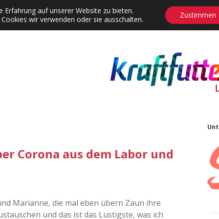
 Erfahrung auf unserer Website zu bieten.
Zustimmen
 Cookies wir verwenden oder sie ausschalten.
agrams
Contact
Adventskalender
Dropdown-Menü öffnen
S
Unt
ber Corona aus dem Labor und
und Marianne, die mal eben übern Zaun ihre
ustauschen und das ist das Lustigste, was ich