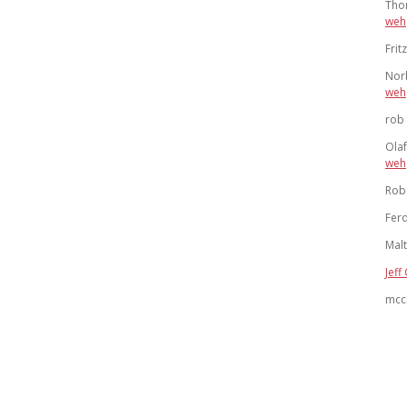
Tho
weh
Fritz
Nor
weh
rob
Ola
weh
Rob
Ferd
Mal
Jeff 
mcc