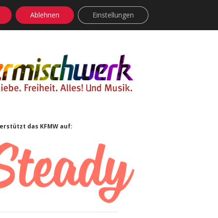
Ablehnen
Einstellungen
facebook
instagram
rss
soundcloud
vimeo
Bluesky
idebar
erstützt das KFMW auf: