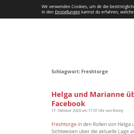
Wir verwenden Cookies, um dir die bestmögliche
In den
Einstellungen
kannst du erfahren, welche
Kategorien
KFMW-Disco
Dates
Inst
Dropdown-Menü öffnen
Schlagwort:
Freshtorge
Helga und Marianne ü
Facebook
17. Oktober 2020
um 17:07 Uhr
von
Ronny
Freshtorge
in den Rollen von Helga 
Sichtweisen über die aktuelle Lage a