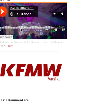
04.2026
raftfuttermischwerk
·
@ La Grange, Bergen auf Rügen, 11.04.2026
y dazu:
Hier
.
este Kommentare