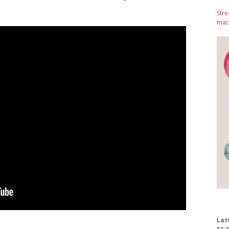
Stre
mach
Lat