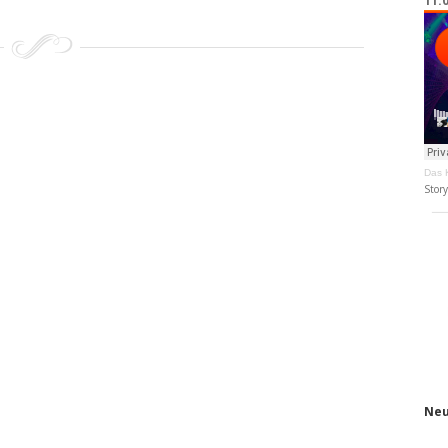
11.
Das K
Stor
Neu