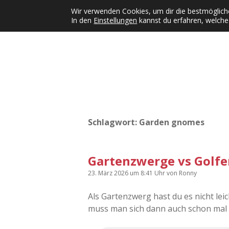
Wir verwenden Cookies, um dir die bestmögliche
In den
Einstellungen
kannst du erfahren, welche
Kategorien
KFMW-Disco
Dates
Inst
Dropdown-Menü öffnen
Schlagwort:
Garden gnomes
Gartenzwerge vs Golfe
23. März 2026
um 8:41 Uhr
von
Ronny
Als Gartenzwerg hast du es nicht lei
muss man sich dann auch schon mal 