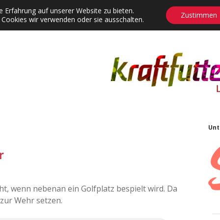
 Erfahrung auf unserer Website zu bieten.
Zustimmen
 Cookies wir verwenden oder sie ausschalten.
agrams
Contact
Adventskalender
Dropdown-Menü öffnen
S
Unt
r
cht, wenn nebenan ein Golfplatz bespielt wird. Da
zur Wehr setzen.