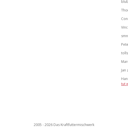
blu
Tho
Con
Vinc
smn
Pete
toll
Mar
Jan
Han
tut 
2005 - 2026 Das Kraftfuttermischwerk