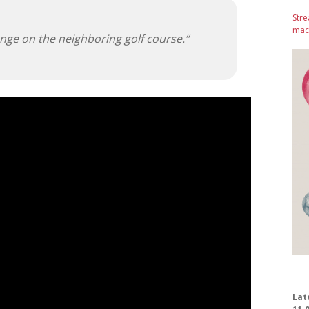
Stre
mach
ge on the neighboring golf course.“
Lat