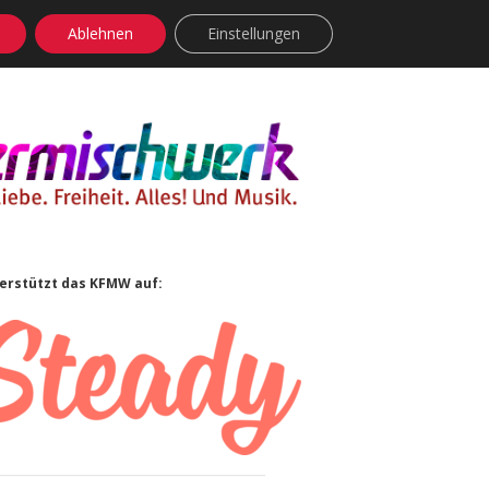
Ablehnen
Einstellungen
facebook
instagram
rss
soundcloud
vimeo
Bluesky
idebar
erstützt das KFMW auf: