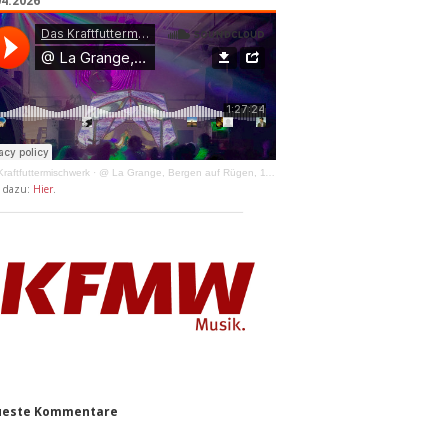
04.2026
raftfuttermischwerk
·
@ La Grange, Bergen auf Rügen, 11.04.2026
y dazu:
Hier
.
este Kommentare