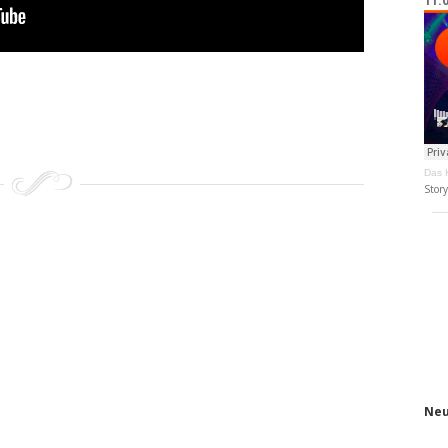
11.
Das K
Stor
Neu