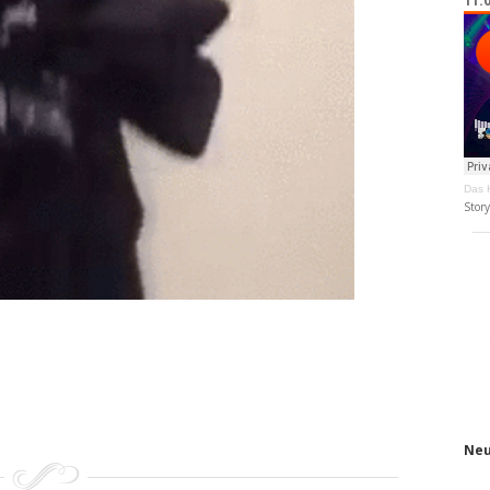
11.
Das K
Stor
Neu