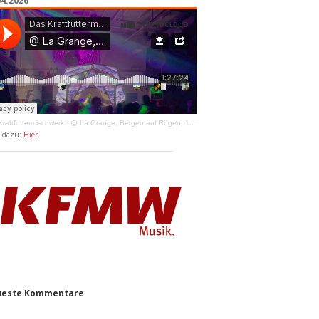
04.2026
raftfuttermischwerk
·
@ La Grange, Bergen auf Rügen, 11.04.2026
y dazu:
Hier
.
este Kommentare