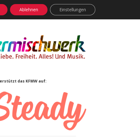
Ablehnen
Einstellungen
facebook
instagram
rss
soundcloud
vimeo
Bluesky
idebar
erstützt das KFMW auf: