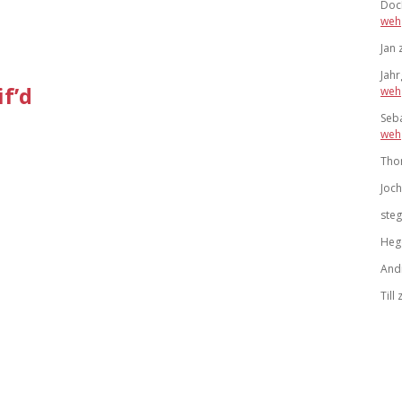
Doc
weh
Jan
Jah
f’d
weh
Seb
weh
Tho
Joc
ste
Heg
And
Till