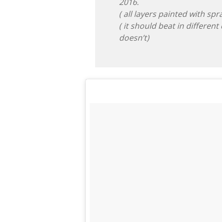
2016.
( all layers painted with spr
( it should beat in different
doesn’t)