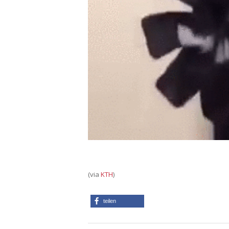
(via
KTH
)
teilen