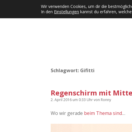
Wir verwenden Cookies, um dir die bestmögliche
In den
Einstellungen
kannst du erfahren, welche
Kategorien
KFMW-Disco
Dates
Inst
Dropdown-Menü öffnen
Schlagwort:
Gifitti
Regenschirm mit Mitte
2. April 2016
um 0:33 Uhr
von
Ronny
Wo wir gerade
beim Thema sind
…