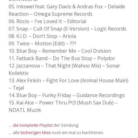
Adventskalender 2022
05. Inkswel feat. Gary Davis & Andras Fox – Delaide
Reaction – Omega Supreme Records
Adventskalender 2023
06. Riccio – I’ve Loved It – Editorial
07. Snap – Cult Of Snap (E-Version) – Logic Records
Adventskalender 2024
08. K.I.D. – Don’t Stop – Ariola
09. Twice – Motion (Edit) – ???
10. Blue Boy – Remember Me – Cool D:vision
11. Fatback Band – Do The Bus Stop – Polydor
12. Jazzanova – That Night (Wahoo Mix) – Sonar
Kollektiv
13. Alex Finkin – Fight For Love (Animal House Main)
– Tejal
14. Blue Boy – Funky Friday – Guidance Recordings
15. Kai Alce – Power Thru Pt3 (Mush Sax Dub) –
NDATL Muzik
…
die komplette Playlist
der Sendung.
… alle
bisherigen Mixe
noch ein mal zu Nachhören.