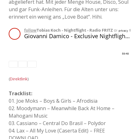
abgeliefert hat. Mit jeder Menge House, Disco, Soul
und gar Funk-Anleihen. Für die Alten unter uns:
Adventskalender 2013
Visuelles
erinnert ein wenig ans „Love Boat“. Hihi.
Adventskalender 2014
Wandnotizen
Adventskalender 2015
Adventskalender 2016
Adventskalender 2017
(
Direktlink
)
Adventskalender 2018
Tracklist:
Adventskalender 2019
01. Joe Moks – Boys & Girls – Afrodisia
02. Moodymann – Meanwhile Back At Home –
Adventskalender 2020
Mahogani Music
03. Cassiano – Central Do Brasil – Polydor
Adventskalender 2021
04. Lax – All My Love (Caserta Edit) – FREE
DOWNLOAD