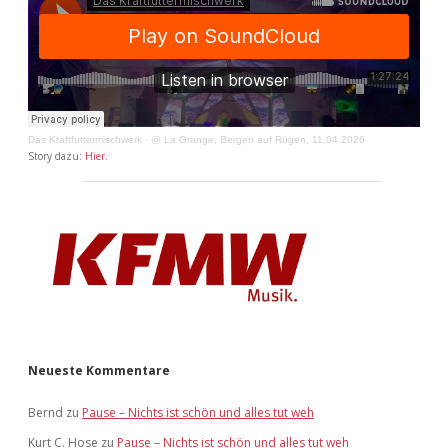
Das Kraftfuttermischwerk
·
@ La Grange, Bergen auf Rügen, 11.04.2026
Story dazu:
Hier
.
Neueste Kommentare
Bernd
zu
Pause – Nichts ist schön und alles tut weh
Kurt C. Hose
zu
Pause – Nichts ist schön und alles tut weh