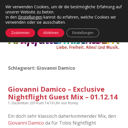
Wir verwenden Cookies, um dir die bestmögliche Erfahrung auf
unserer Website zu bieten.
Menü
Kategorien
Dropdown-
In den
Einstellungen
kannst du erfahren, welche Cookies wir
öffnen
Menü
verwenden oder sie ausschalten.
öffnen
24 Hours Chilling
KFMW-Disco
Zustimmen
Ablehnen
Einstellungen
Die Wende
Dates
Instagrams
Doku
Schlagwort:
Giovanni Damico
KFMW-Disco
Contact
Adventskalender
kfmw.stuff
Dropdown-
Menü
Giovanni Damico – Exclusive
öffnen
Nightflight Guest Mix – 01.12.14
Adventskalender 2010
Kopfkinomusik
facebook
instagram
rss
soundcloud
vimeo
Bluesky
1. Dezember 2014
um 14:19 Uhr
von
Ronny
Adventskalender 2011
Nur mal so
Ein doch sehr klassisch daherkommender Mix, den
Giovanni Damico
da für Tobis Nightflight
Adventskalender 2012
Täglicher Sinnwahn