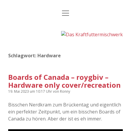
Menü
Kategorien
Dropdown-
öffnen
Menü
öffnen
24 Hours Chilling
KFMW-Disco
Die Wende
Dates
Schlagwort:
Hardware
Instagrams
Doku
KFMW-Disco
Contact
Boards of Canada – roygbiv –
Hardware only cover/recreation
Adventskalender
kfmw.stuff
Dropdown-
Menü
19. Mai 2023
um 10:17 Uhr
von
Ronny
öffnen
Adventskalender 2010
Kopfkinomusik
facebook
instagram
rss
soundcloud
vimeo
Bluesky
Bisschen Nerdkram zum Brückentag und eigentlich
ein perfekter Zeitpunkt, um ein bisschen Boards of
Adventskalender 2011
Nur mal so
Canada zu hören. Aber der ist es eh immer.
Adventskalender 2012
Täglicher Sinnwahn