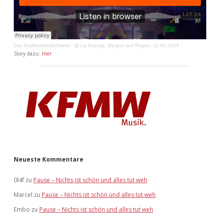
Das Kraftfuttermischwerk
·
@ La Grange, Bergen auf Rügen, 11.04.2026
Story dazu:
Hier
.
Neueste Kommentare
0l4f
zu
Pause – Nichts ist schön und alles tut weh
Marcel
zu
Pause – Nichts ist schön und alles tut weh
Embo
zu
Pause – Nichts ist schön und alles tut weh