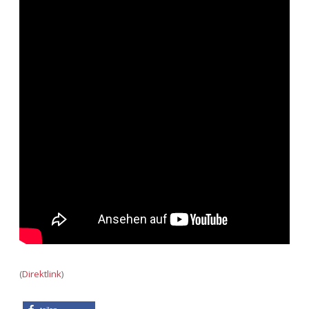
Adventskalender 2013
Visuelles
Adventskalender 2014
Wandnotizen
Adventskalender 2015
Adventskalender 2016
Adventskalender 2017
Adventskalender 2018
Adventskalender 2019
Adventskalender 2020
(
Direktlink
)
Adventskalender 2021