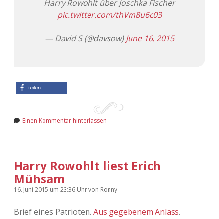
Harry Rowohlt über Joschka Fischer
pic.twitter.com/thVm8u6c03
Adventskalender 2013
Visuelles
— David S (@davsow)
June 16, 2015
Adventskalender 2014
Wandnotizen
Adventskalender 2015
Adventskalender 2016
teilen
Adventskalender 2017
Einen Kommentar hinterlassen
Adventskalender 2018
Adventskalender 2019
Harry Rowohlt liest Erich
Mühsam
Adventskalender 2020
16. Juni 2015
um 23:36 Uhr
von
Ronny
Adventskalender 2021
Brief eines Patrioten.
Aus gegebenem Anlass
.