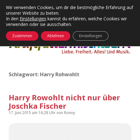
Wir verwenden Cookies, um dir die bestmögliche Erfahrung auf
unserer Website zu bieten.
Menü
Kategorien
Dropdown-
In den
Einstellungen
kannst du erfahren, welche Cookies wir
öffnen
Menü
verwenden oder sie ausschalten.
öffnen
24 Hours Chilling
KFMW-Disco
Zustimmen
Ablehnen
Einstellungen
Die Wende
Dates
Instagrams
Doku
Schlagwort:
Harry Rohwohlt
KFMW-Disco
Contact
Adventskalender
kfmw.stuff
Dropdown-
Menü
Harry Rowohlt nicht nur über
öffnen
Joschka Fischer
Adventskalender 2010
Kopfkinomusik
facebook
instagram
rss
soundcloud
vimeo
Bluesky
17. Juni 2015
um 16:28 Uhr
von
Ronny
Adventskalender 2011
Nur mal so
Adventskalender 2012
Täglicher Sinnwahn