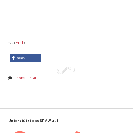
(via
Andi
)
teilen
3 Kommentare
Sidebar
Unterstützt das KFMW auf: