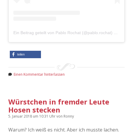
Adventskalender 2022
Adventskalender 2023
Adventskalender 2024
Ein Beitrag geteilt von Pablo Rochat (@pablo.rochat)
am
Jul 3
teilen
Einen Kommentar hinterlassen
Würstchen in fremder Leute
Hosen stecken
5. Januar 2018
um 10:31 Uhr
von
Ronny
Warum? Ich weiß es nicht. Aber ich musste lachen.