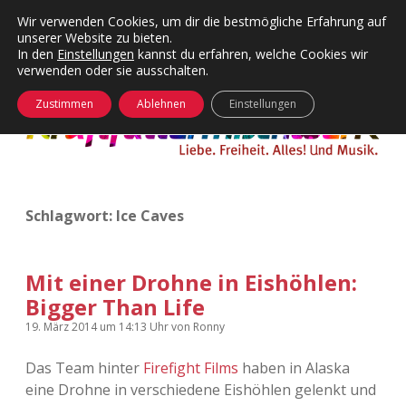
Wir verwenden Cookies, um dir die bestmögliche Erfahrung auf
unserer Website zu bieten.
Menü
Kategorien
Dropdown-
In den
Einstellungen
kannst du erfahren, welche Cookies wir
öffnen
Menü
verwenden oder sie ausschalten.
öffnen
24 Hours Chilling
KFMW-Disco
Zustimmen
Ablehnen
Einstellungen
Die Wende
Dates
Instagrams
Doku
Schlagwort:
Ice Caves
KFMW-Disco
Contact
Adventskalender
kfmw.stuff
Dropdown-
Menü
Mit einer Drohne in Eishöhlen:
öffnen
Bigger Than Life
Adventskalender 2010
Kopfkinomusik
facebook
instagram
rss
soundcloud
vimeo
Bluesky
19. März 2014
um 14:13 Uhr
von
Ronny
Adventskalender 2011
Nur mal so
Das Team hinter
Firefight Films
haben in Alaska
eine Drohne in verschiedene Eishöhlen gelenkt und
Adventskalender 2012
Täglicher Sinnwahn