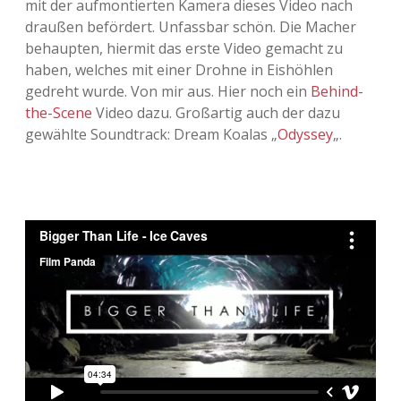
mit der aufmontierten Kamera dieses Video nach
draußen befördert. Unfassbar schön. Die Macher
Adventskalender 2013
Visuelles
behaupten, hiermit das erste Video gemacht zu
haben, welches mit einer Drohne in Eishöhlen
Adventskalender 2014
Wandnotizen
gedreht wurde. Von mir aus. Hier noch ein
Behind-
the-Scene
Video dazu. Großartig auch der dazu
Adventskalender 2015
gewählte Soundtrack: Dream Koalas „
Odyssey
„.
Adventskalender 2016
Adventskalender 2017
Adventskalender 2018
Adventskalender 2019
Adventskalender 2020
Adventskalender 2021