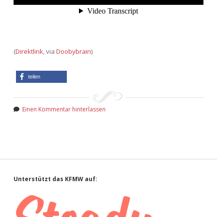
Adventskalender 2022
Adventskalender 2023
(
Direktlink
, via
Doobybrain
)
Adventskalender 2024
teilen
Einen Kommentar hinterlassen
Sidebar
Unterstützt das KFMW auf: